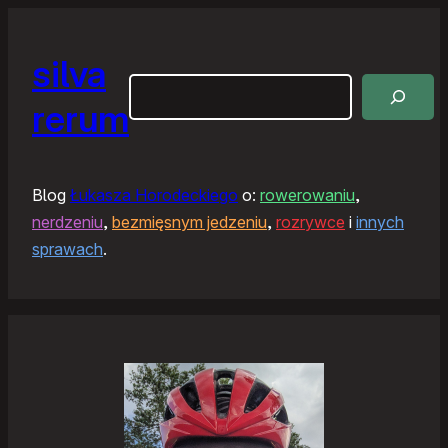
silva
Szukaj
rerum
Blog
Łukasza Horodeckiego
o:
rowerowaniu
,
nerdzeniu
,
bezmięsnym jedzeniu
,
rozrywce
i
innych
sprawach
.