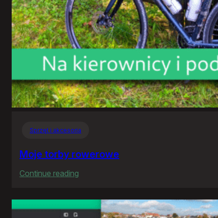
Sprzęt i akcesoria
Moje torby rowerowe
:
Continue reading
Moje
torby
rowerowe