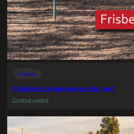
Pozostałe
Oglądajcie ze mną kobiecy disc golf
:
Continue reading
Oglądajcie
ze
mną
kobiecy