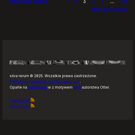
Poprzednia strona
1
2
3
4
5
…
125
i
Następna strona
żółtym
szlaku
Kaszubskiej
Marszruty
silva rerum © 2025. Wszelkie prawa zastrzeżone.
Polityka prywatności, ciastka i takie tam
.
Oparte na
WordPress
ie z motywem
Raft
autorstwa Otter.
Kanał RSS
Kanał Atom