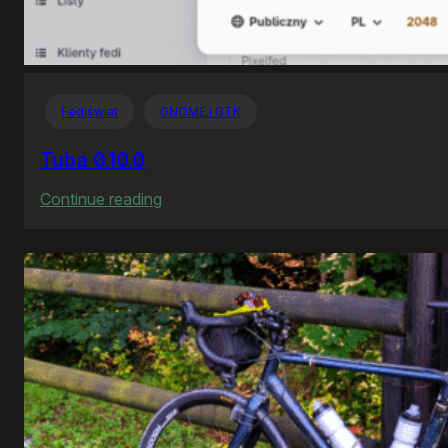
Fediświat
GNOME i GTK
Tuba 0.10.0
:
Continue reading
Tuba
0.10.0