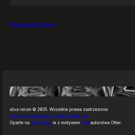
Jak
się
zaczyna?
Poprzednia strona
silva rerum © 2025. Wszelkie prawa zastrzeżone.
Polityka prywatności, ciastka i takie tam
.
Oparte na
WordPress
ie z motywem
Raft
autorstwa Otter.