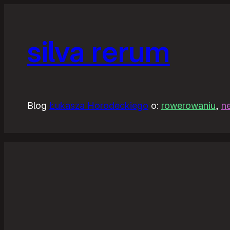
silva rerum
Blog
Łukasza Horodeckiego
o:
rowerowaniu
,
n