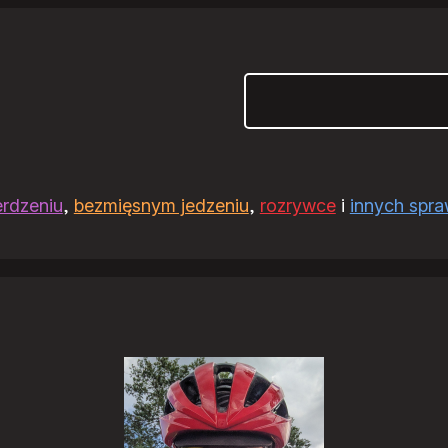
Szukaj
erdzeniu
,
bezmięsnym jedzeniu
,
rozrywce
i
innych spr