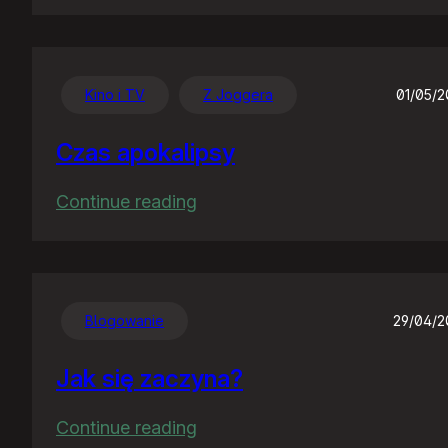
Chwalę
się
:)
Kino i TV
Z Joggera
01/05/
Czas apokalipsy
:
Continue reading
Czas
apokalipsy
Blogowanie
29/04/
Jak się zaczyna?
:
Continue reading