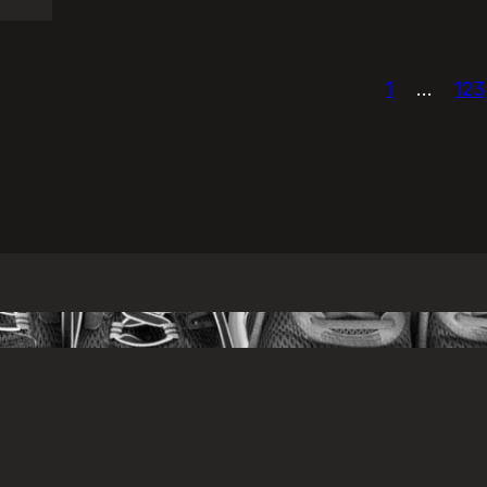
1
…
123