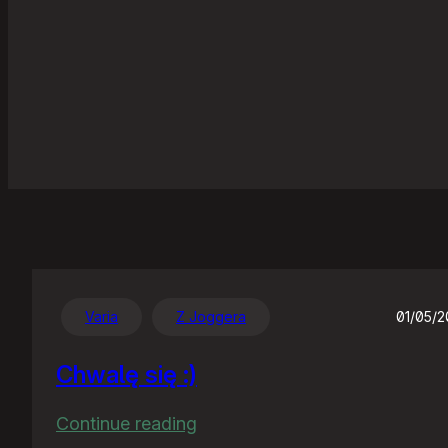
Varia
Z Joggera
01/05/
Chwalę się :)
:
Continue reading