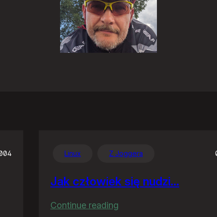
2004
Linux
Z Joggera
Jak człowiek się nudzi…
:
Continue reading