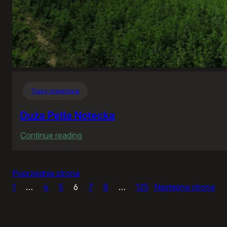
Trasy rowerowe
Duża Pętla Notecka
:
Continue reading
Duża
Pętla
Poprzednia strona
Notecka
1
…
4
5
6
7
8
…
125
Następna strona