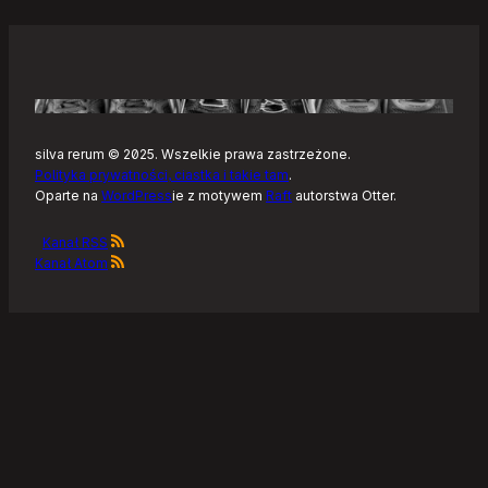
silva rerum © 2025. Wszelkie prawa zastrzeżone.
Polityka prywatności, ciastka i takie tam
.
Oparte na
WordPress
ie z motywem
Raft
autorstwa Otter.
Kanał RSS
Kanał Atom