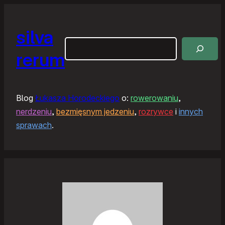
silva
Szukaj
rerum
Blog
Łukasza Horodeckiego
o:
rowerowaniu
,
nerdzeniu
,
bezmięsnym jedzeniu
,
rozrywce
i
innych
sprawach
.