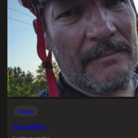
Prywata
Co u mnie?
:
Continue reading