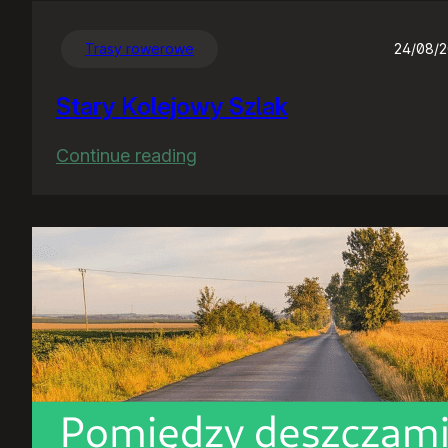
Trasy rowerowe
24/08/
Stary Kolejowy Szlak
:
Continue reading
Stary
Kolejowy
Szlak