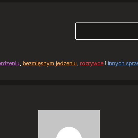
Szukaj
erdzeniu
,
bezmięsnym jedzeniu
,
rozrywce
i
innych spr