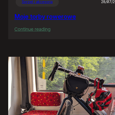
Sprzęt i akcesoria
28/07/
Moje torby rowerowe
:
Continue reading
Moje
torby
rowerowe