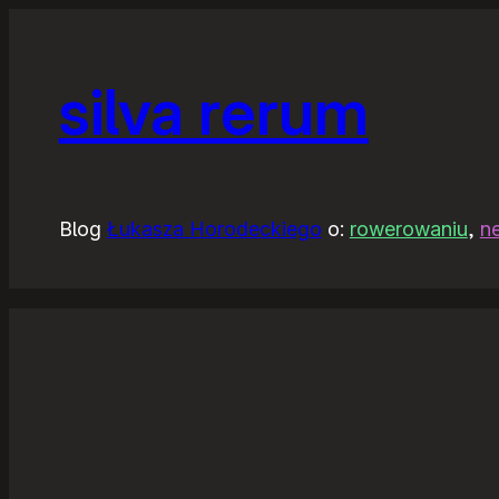
silva rerum
Blog
Łukasza Horodeckiego
o:
rowerowaniu
,
n