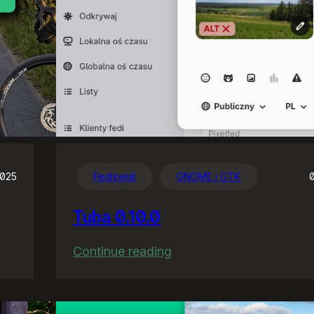
2025
Fediświat
GNOME i GTK
Tuba 0.10.0
:
Continue reading
Tuba
0.10.0