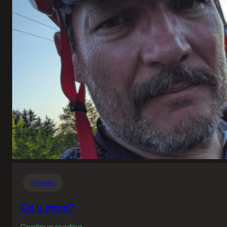
Prywata
Co u mnie?
:
Continue reading