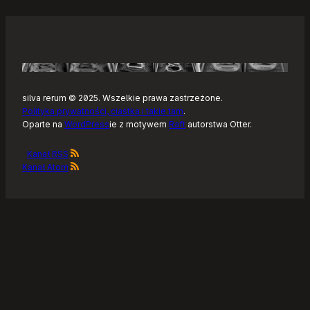
silva rerum © 2025. Wszelkie prawa zastrzeżone.
Polityka prywatności, ciastka i takie tam
.
Oparte na
WordPress
ie z motywem
Raft
autorstwa Otter.
Kanał RSS
Kanał Atom