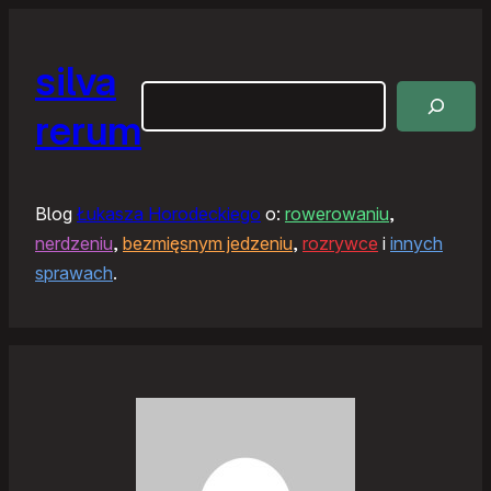
silva
Szukaj
rerum
Blog
Łukasza Horodeckiego
o:
rowerowaniu
,
nerdzeniu
,
bezmięsnym jedzeniu
,
rozrywce
i
innych
sprawach
.