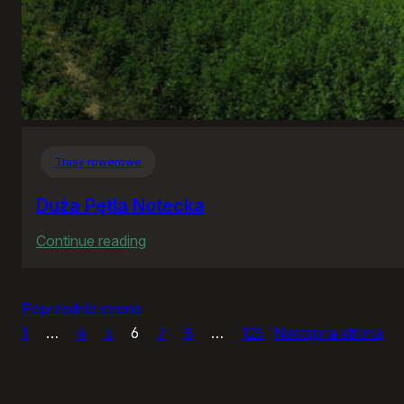
Trasy rowerowe
Duża Pętla Notecka
:
Continue reading
Duża
Pętla
Poprzednia strona
Notecka
1
…
4
5
6
7
8
…
125
Następna strona