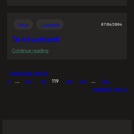
Pan
premier
tańczy…
Praca
Z Joggera
07/06/2004
To był weekend!
:
Continue reading
To
był
Poprzednia strona
weekend!
1
…
117
118
119
120
121
…
125
Następna strona