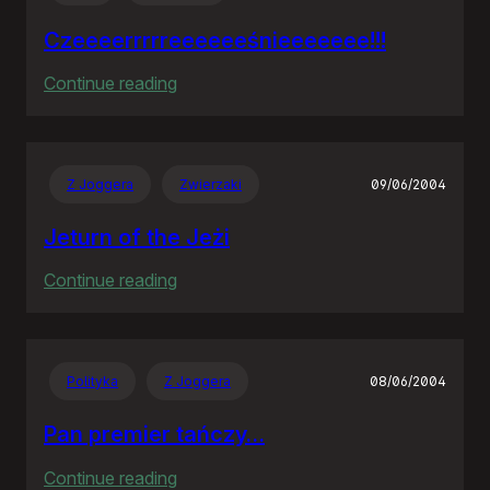
Czeeeerrrrreeeeeeśnieeeeeee!!!
:
Continue reading
Czeeeerrrrreeeeeeśnieeeeeee!!!
Z Joggera
Zwierzaki
09/06/2004
Jeturn of the Jeżi
:
Continue reading
Jeturn
of
the
Polityka
Z Joggera
08/06/2004
Jeżi
Pan premier tańczy…
:
Continue reading