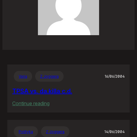
Varia
Z Joggera
16/06/2004
TPSA vs. da.killa c.d.
:
Continue reading
TPSA
vs.
da.killa
Polityka
Z Joggera
14/06/2004
c.d.