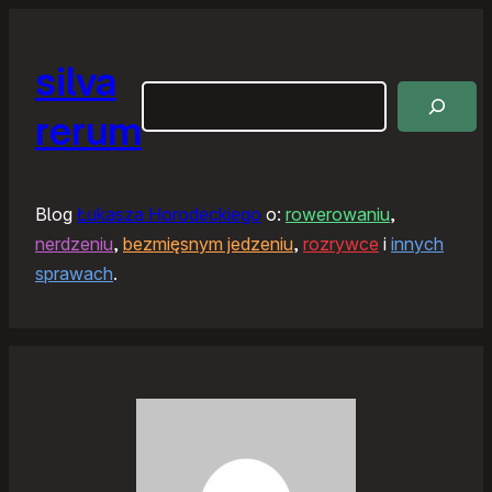
silva
Szukaj
rerum
Blog
Łukasza Horodeckiego
o:
rowerowaniu
,
nerdzeniu
,
bezmięsnym jedzeniu
,
rozrywce
i
innych
sprawach
.