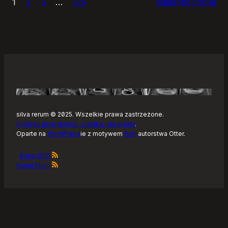
1
2
3
…
125
Następna strona
–
Tonearm,
nowy
klient
Tidala
dla
Linuksa
silva rerum © 2025. Wszelkie prawa zastrzeżone.
Polityka prywatności, ciastka i takie tam
.
Oparte na
WordPress
ie z motywem
Raft
autorstwa Otter.
Kanał RSS
Kanał Atom