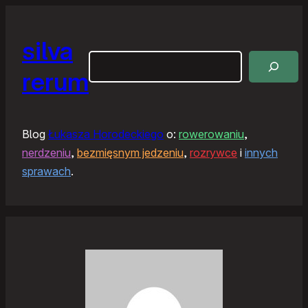
silva
Szukaj
rerum
Blog
Łukasza Horodeckiego
o:
rowerowaniu
,
nerdzeniu
,
bezmięsnym jedzeniu
,
rozrywce
i
innych
sprawach
.