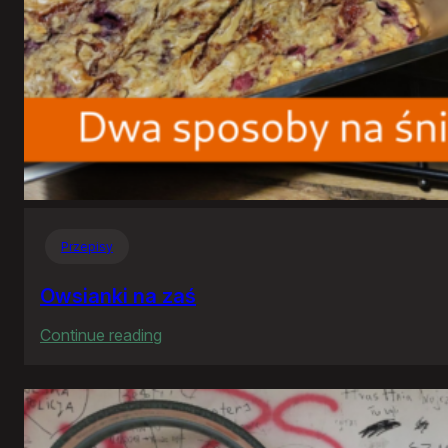
Przepisy
Owsianki na zaś
:
Continue reading
Owsianki
na
zaś