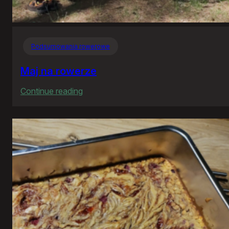
Podsumowania rowerowe
Maj na rowerze
:
Continue reading
Maj
na
rowerze