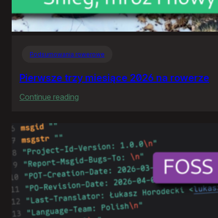
Podsumowania rowerowe
Pierwsze trzy miesiące 2026 na rowerze
:
Continue reading
Pierwsze
trzy
miesiące
2026
na
rowerze