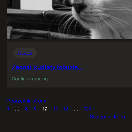
Prywata
Żegnaj, kudłaty łobuzie…
:
Continue reading
Żegnaj,
kudłaty
Poprzednia strona
łobuzie…
1
…
8
9
10
11
12
…
125
Następna strona