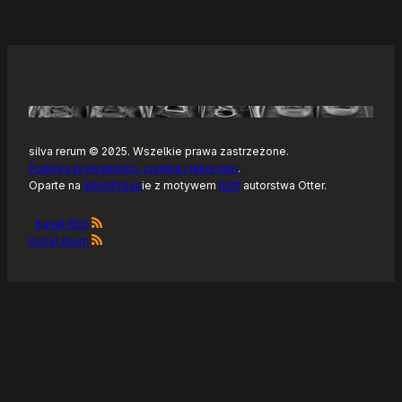
silva rerum © 2025. Wszelkie prawa zastrzeżone.
Polityka prywatności, ciastka i takie tam
.
Oparte na
WordPress
ie z motywem
Raft
autorstwa Otter.
Kanał RSS
Kanał Atom