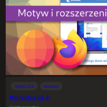
GNOME i GTK
Mozillowe
Mój Firefox vol. 3
:
Continue reading