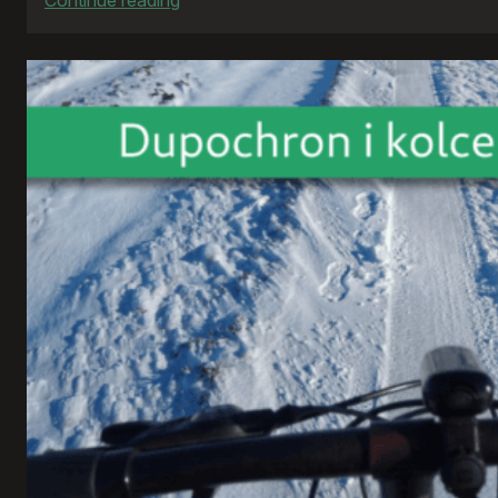
Mój
Firefox
vol.
3