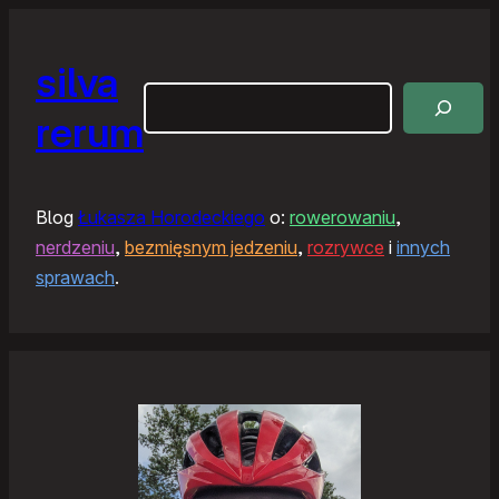
silva
Szukaj
rerum
Blog
Łukasza Horodeckiego
o:
rowerowaniu
,
nerdzeniu
,
bezmięsnym jedzeniu
,
rozrywce
i
innych
sprawach
.