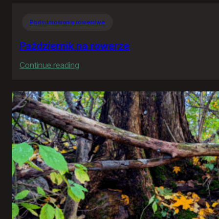
Podsumowania rowerowe
Październik na rowerze
:
Continue reading
Październik
na
rowerze