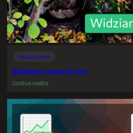
Widziane z roweru
Widziane z roweru #1: Orle
:
Continue reading
Widziane
z
roweru
#1:
Orle