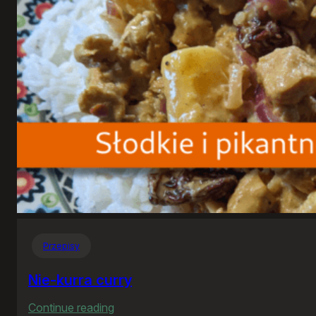
Przepisy
Nie-kurra curry
:
Continue reading