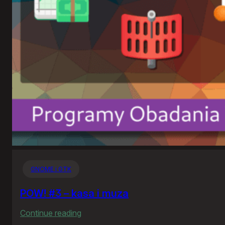
GNOME i GTK
POW! #3 – kasa i muza
:
Continue reading