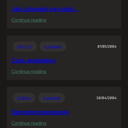
Jak człowiek się nudzi…
:
Continue reading
Jak
człowiek
się
Kino i TV
Z Joggera
01/05/2004
nudzi…
Czas apokalipsy
:
Continue reading
Czas
apokalipsy
Polityka
Z Joggera
30/04/2004
Samonierozwiązanie
:
Continue reading