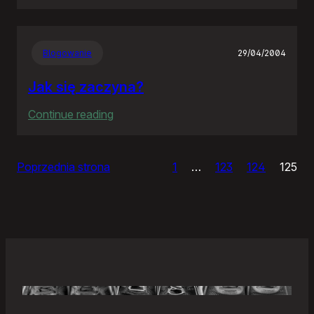
Samonierozwiązanie
Blogowanie
29/04/2004
Jak się zaczyna?
:
Continue reading
Jak
się
Poprzednia strona
1
…
123
124
125
zaczyna?