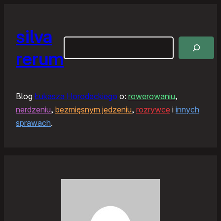
silva
Szukaj
rerum
Blog
Łukasza Horodeckiego
o:
rowerowaniu
,
nerdzeniu
,
bezmięsnym jedzeniu
,
rozrywce
i
innych
sprawach
.