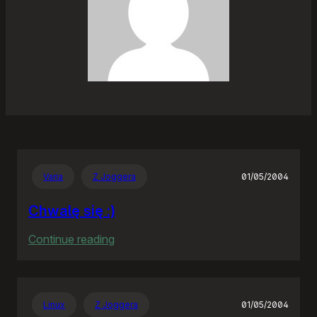
Varia
Z Joggera
01/05/2004
Chwalę się :)
:
Continue reading
Chwalę
się
:)
Linux
Z Joggera
01/05/2004