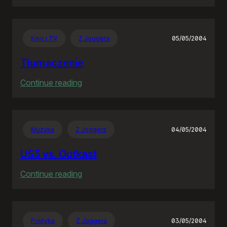
Jeden
błąd,
pięć
Kino i TV
Z Joggera
05/05/2004
lat,
siedem
Tłumaczenie
milionów
:
Continue reading
Tłumaczenie
Muzyka
Z Joggera
04/05/2004
US3 vs. Outkast
:
Continue reading
US3
vs.
Outkast
Polityka
Z Joggera
03/05/2004