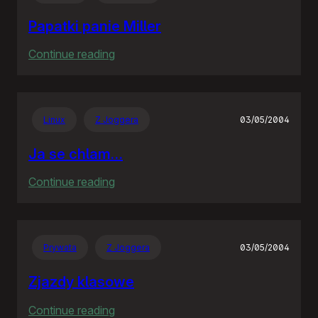
Papatki panie Miller
:
Continue reading
Papatki
panie
Miller
Linux
Z Joggera
03/05/2004
Ja se chlam…
:
Continue reading
Ja
se
chlam…
Prywata
Z Joggera
03/05/2004
Zjazdy klasowe
:
Continue reading