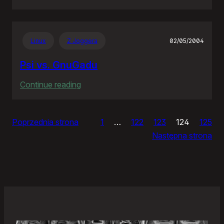
Zjazdy
klasowe
Linux
Z Joggera
02/05/2004
Psi vs. GnuGadu
:
Continue reading
Psi
vs.
Poprzednia strona
1
…
122
123
124
125
GnuGadu
Następna strona