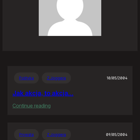
Polityka
Z Joggera
10/05/2004
Jak akcja, to akcja…
:
Continue reading
Jak
akcja,
to
Prywata
Z Joggera
09/05/2004
akcja…