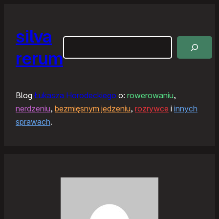
silva
Szukaj
rerum
Blog
Łukasza Horodeckiego
o:
rowerowaniu
,
nerdzeniu
,
bezmięsnym jedzeniu
,
rozrywce
i
innych
sprawach
.