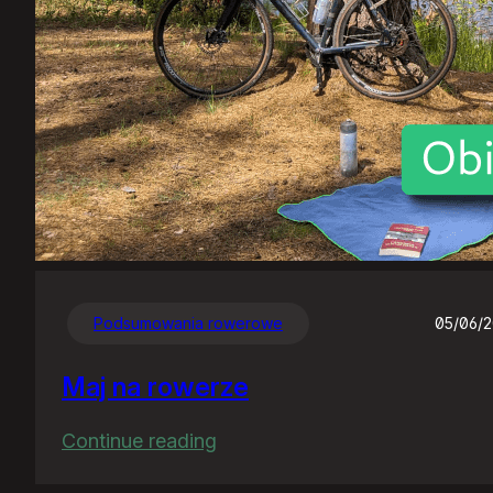
Podsumowania rowerowe
05/06/
Maj na rowerze
:
Continue reading
Maj