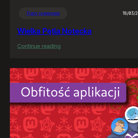
Trasy rowerowe
18/03/
Wielka Pętla Notecka
:
Continue reading
Wielka
Pętla
Notecka