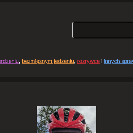
Szukaj
erdzeniu
,
bezmięsnym jedzeniu
,
rozrywce
i
innych spr