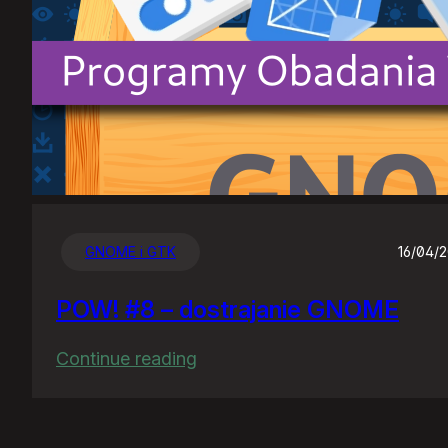
GNOME i GTK
16/04/
POW! #8 – dostrajanie GNOME
:
Continue reading
POW!
#8
–