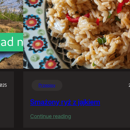
2025
Przepisy
Smażony ryż z jajkiem
:
Continue reading
Smażony