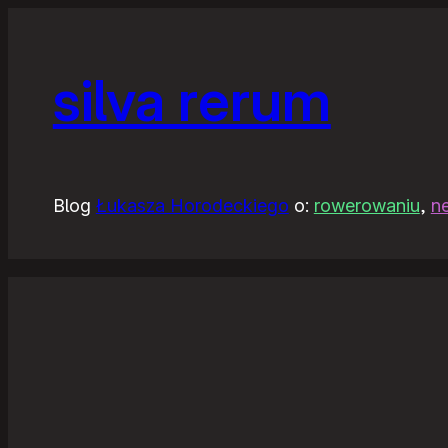
silva rerum
Blog
Łukasza Horodeckiego
o:
rowerowaniu
,
n