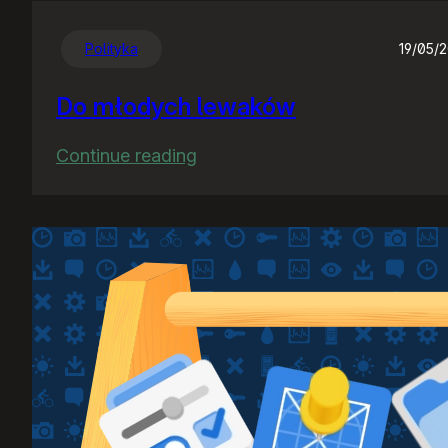
Polityka
19/05/
Do młodych lewaków
:
Continue reading
Do
młodych
lewaków