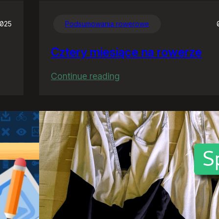
2025
Podsumowania rowerowe
Cztery miesiące na rowerze
:
Continue reading
Cztery
miesiące
na
rowerze