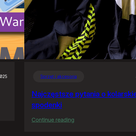
2025
Sprzęt i akcesoria
Najczęstsze pytania o kolarski
spodenki
:
Continue reading
Najczęstsze