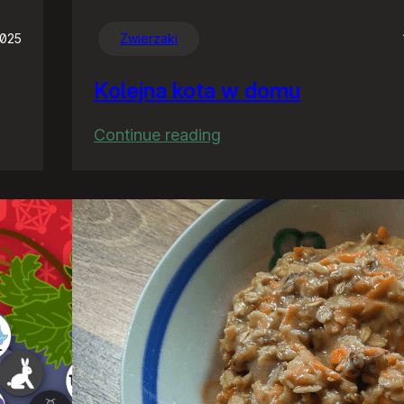
2025
Zwierzaki
Kolejna kota w domu
:
Continue reading
Kolejna
kota
w
domu