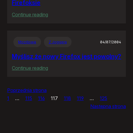
Firefoksie
:
Continue reading
Do
jasnej
cholery!!!
Mozillowe
Z Joggera
04/07/2004
Nowe
taby
Myślisz że nowy Firefox jest powolny?
w
:
Continue reading
Firefoksie
Myślisz
że
Poprzednia strona
nowy
1
…
115
116
117
118
119
…
125
Firefox
Następna strona
jest
powolny?