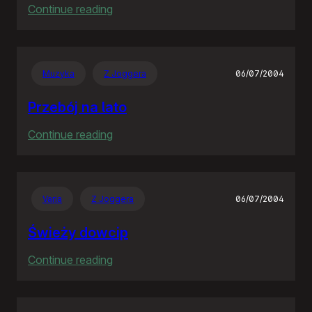
:
Continue reading
Obowiązki
wypełnione
–
Muzyka
Z Joggera
06/07/2004
pora
na
Przebój na lato
zabawę
:
Continue reading
Przebój
na
lato
Varia
Z Joggera
06/07/2004
Świeży dowcip
:
Continue reading
Świeży
dowcip