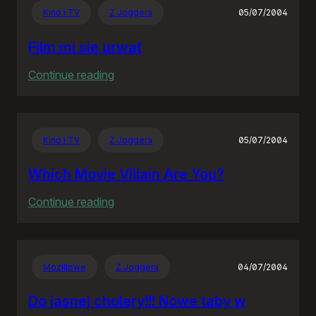
Kino i TV
Z Joggera
05/07/2004
Film mi się urwał
:
Continue reading
Film
mi
się
Kino i TV
Z Joggera
05/07/2004
urwał
Which Movie Villain Are You?
:
Continue reading
Which
Movie
Villain
Mozillowe
Z Joggera
04/07/2004
Are
You?
Do jasnej cholery!!! Nowe taby w