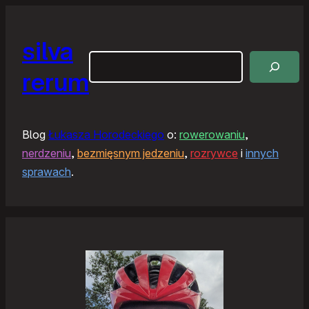
silva
Szukaj
rerum
Blog
Łukasza Horodeckiego
o:
rowerowaniu
,
nerdzeniu
,
bezmięsnym jedzeniu
,
rozrywce
i
innych
sprawach
.