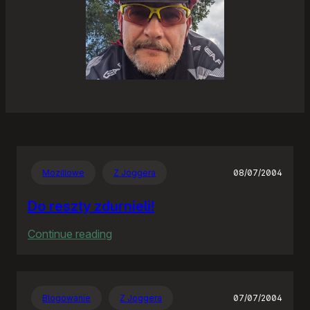
Mozillowe
Z Joggera
08/07/2004
Do reszty zdurnieli!
:
Continue reading
Do
reszty
zdurnieli!
Blogowanie
Z Joggera
07/07/2004