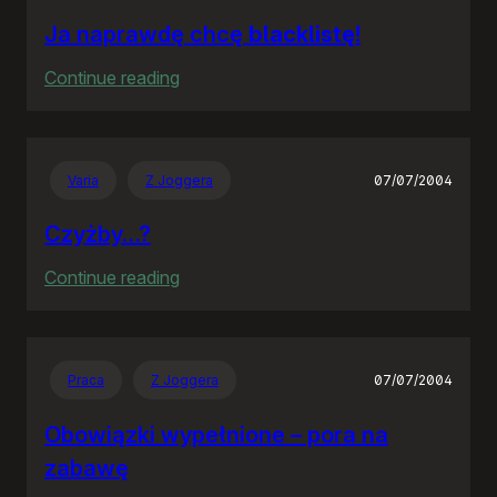
Ja naprawdę chcę
blacklistę
!
:
Continue reading
Ja
naprawdę
chcę
Varia
Z Joggera
07/07/2004
blacklistę
!
Czyżby…?
:
Continue reading
Czyżby…?
Praca
Z Joggera
07/07/2004
Obowiązki wypełnione – pora na
zabawę