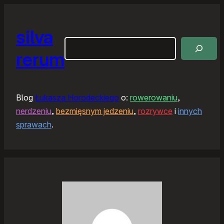
silva
Szukaj
rerum
Blog
Łukasza Horodeckiego
o:
rowerowaniu
,
nerdzeniu
,
bezmięsnym jedzeniu
,
rozrywce
i
innych
sprawach
.