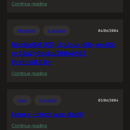
:
Continue reading
Policja
bije
policję
Mozillowe
Z Joggera
04/06/2004
Mozilla/5.0 (X11; U; Linux i686; en-US;
rv:1.8a2) Gecko/20040603
Firefox/0.8.0+
:
Continue reading
Mozilla/5.0
(X11;
U;
Linux
Z Joggera
03/06/2004
Linux
i686;
Linux+ – niech was diabli!
en-
:
Continue reading
US;