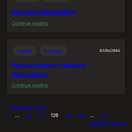
RP
Kanada to beznadzieja
:
Continue reading
Kanada
to
beznadzieja
Polityka
Z Joggera
03/06/2004
Przedwyborcze instrukcje
Samoobrony
:
Continue reading
Przedwyborcze
instrukcje
Poprzednia strona
Samoobrony
1
…
118
119
120
121
122
…
125
Następna strona