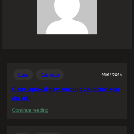
Praca
Z Joggera
05/06/2004
Czas apokalipsy według zarobionego
da.killi
:
Continue reading
Czas
apokalipsy
według