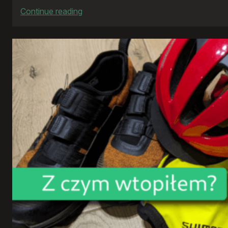
:
Continue reading
Rowerowy
rok
2024