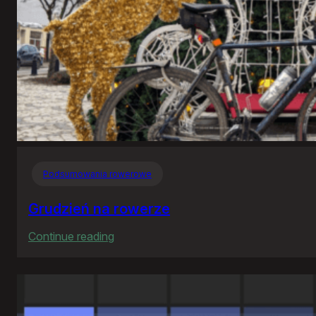
Podsumowania rowerowe
Grudzień na rowerze
:
Continue reading
Grudzień
na
rowerze