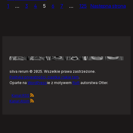
1
…
3
4
5
6
7
…
125
Następna strona
Sly,
prosty
edytor
zdjęć
silva rerum © 2025. Wszelkie prawa zastrzeżone.
Polityka prywatności, ciastka i takie tam
.
Oparte na
WordPress
ie z motywem
Raft
autorstwa Otter.
Kanał RSS
Kanał Atom