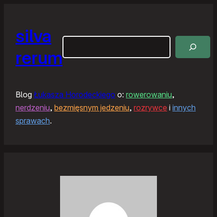
silva
Szukaj
rerum
Blog
Łukasza Horodeckiego
o:
rowerowaniu
,
nerdzeniu
,
bezmięsnym jedzeniu
,
rozrywce
i
innych
sprawach
.