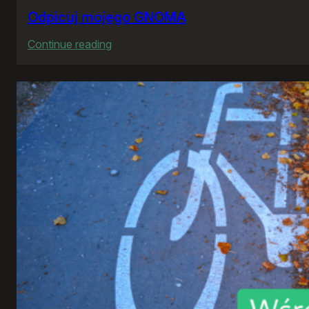
Odpicuj mojego GNOMA
:
Continue reading
Odpicuj
mojego
GNOMA