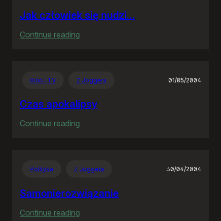
Jak człowiek się nudzi…
:
Continue reading
Jak
człowiek
się
Kino i TV
Z Joggera
01/05/2004
nudzi…
Czas apokalipsy
:
Continue reading
Czas
apokalipsy
Polityka
Z Joggera
30/04/2004
Samonierozwiązanie
:
Continue reading