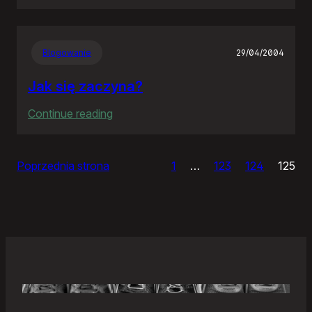
Samonierozwiązanie
Blogowanie
29/04/2004
Jak się zaczyna?
:
Continue reading
Jak
się
Poprzednia strona
1
…
123
124
125
zaczyna?