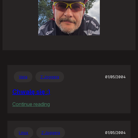
Varia
Z Joggera
01/05/2004
Chwalę się :)
:
Continue reading
Chwalę
się
:)
Linux
Z Joggera
01/05/2004