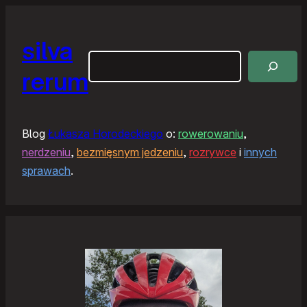
silva
Szukaj
rerum
Blog
Łukasza Horodeckiego
o:
rowerowaniu
,
nerdzeniu
,
bezmięsnym jedzeniu
,
rozrywce
i
innych
sprawach
.