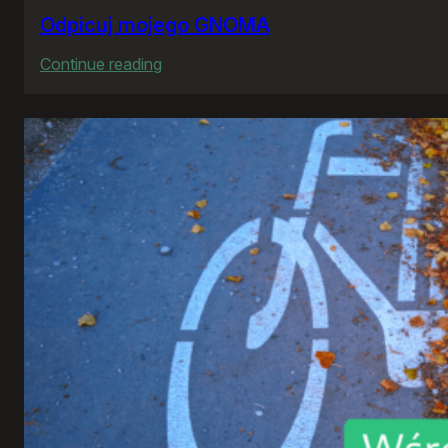
Odpicuj mojego GNOMA
:
Continue reading
Odpicuj
mojego
GNOMA