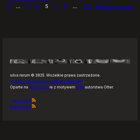
1
…
3
4
5
6
7
…
125
Następna strona
Sly,
prosty
edytor
zdjęć
silva rerum © 2025. Wszelkie prawa zastrzeżone.
Polityka prywatności, ciastka i takie tam
.
Oparte na
WordPress
ie z motywem
Raft
autorstwa Otter.
Kanał RSS
Kanał Atom