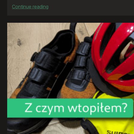
:
Continue reading
Rowerowy
rok
2024