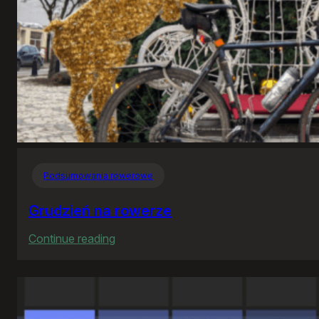
Podsumowania rowerowe
Grudzień na rowerze
:
Continue reading
Grudzień
na
rowerze