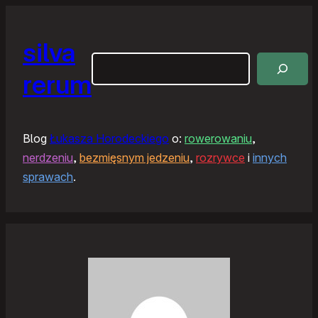
silva
Szukaj
rerum
Blog
Łukasza Horodeckiego
o:
rowerowaniu
,
nerdzeniu
,
bezmięsnym jedzeniu
,
rozrywce
i
innych
sprawach
.