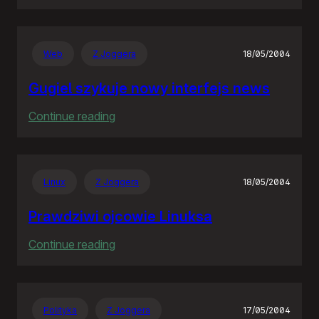
Rozproszona
Nieodpowiedzialność
Web
Z Joggera
18/05/2004
Gugiel szykuje nowy interfejs news
:
Continue reading
Gugiel
szykuje
nowy
Linux
Z Joggera
18/05/2004
interfejs
news
Prawdziwi ojcowie Linuksa
:
Continue reading
Prawdziwi
ojcowie
Linuksa
Polityka
Z Joggera
17/05/2004