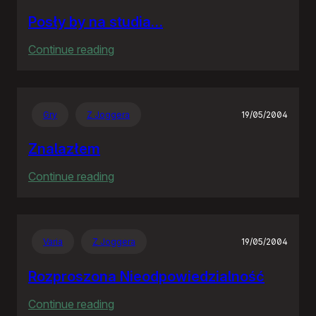
Posły by na studia…
:
Continue reading
Posły
by
na
Gry
Z Joggera
19/05/2004
studia…
Znalazłem
:
Continue reading
Znalazłem
Varia
Z Joggera
19/05/2004
Rozproszona Nieodpowiedzialność
:
Continue reading