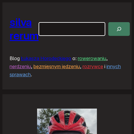
silva
Szukaj
rerum
Blog
Łukasza Horodeckiego
o:
rowerowaniu
,
nerdzeniu
,
bezmięsnym jedzeniu
,
rozrywce
i
innych
sprawach
.