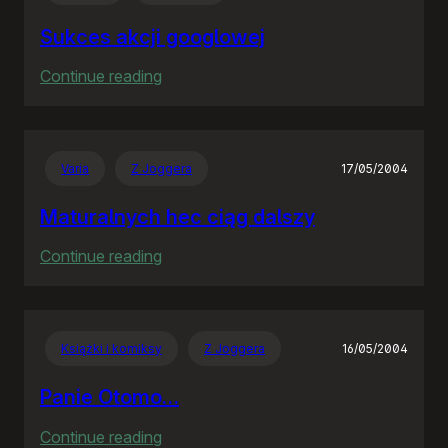
Sukces akcji googlowej
:
Continue reading
Sukces
akcji
googlowej
Varia
Z Joggera
17/05/2004
Maturalnych hec ciąg dalszy
:
Continue reading
Maturalnych
hec
ciąg
Książki i komiksy
Z Joggera
16/05/2004
dalszy
Panie Otomo…
:
Continue reading