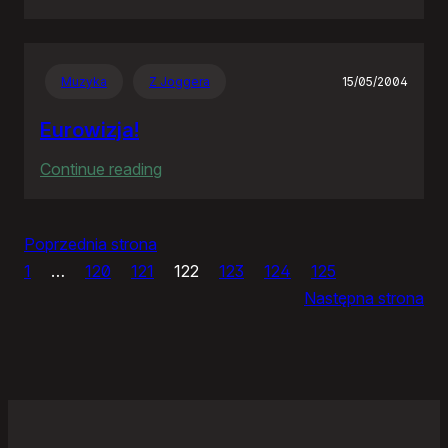
Panie
Otomo…
Muzyka
Z Joggera
15/05/2004
Eurowizja!
:
Continue reading
Eurowizja!
Poprzednia strona
1
…
120
121
122
123
124
125
Następna strona