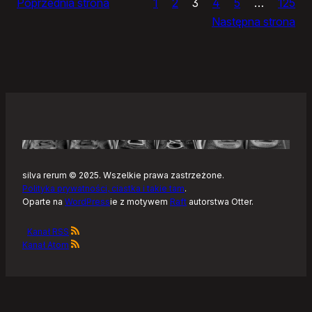
Poprzednia strona
1
2
3
4
5
…
125
i
Następna strona
żółtym
szlaku
Kaszubskiej
Marszruty
silva rerum © 2025. Wszelkie prawa zastrzeżone.
Polityka prywatności, ciastka i takie tam
.
Oparte na
WordPress
ie z motywem
Raft
autorstwa Otter.
Kanał RSS
Kanał Atom