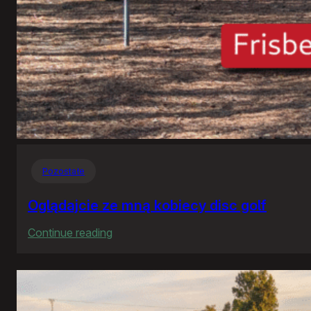
Pozostałe
Oglądajcie ze mną kobiecy disc golf
:
Continue reading
Oglądajcie
ze
mną
kobiecy