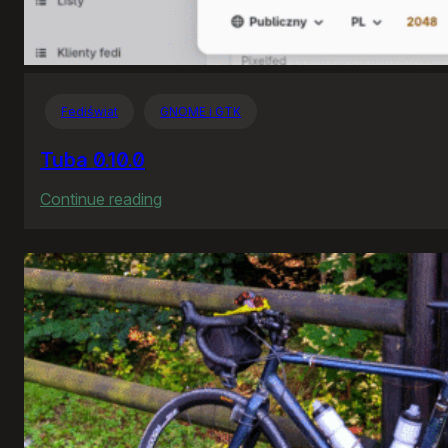
Fediświat
GNOME i GTK
Tuba 0.10.0
:
Continue reading
Tuba
0.10.0