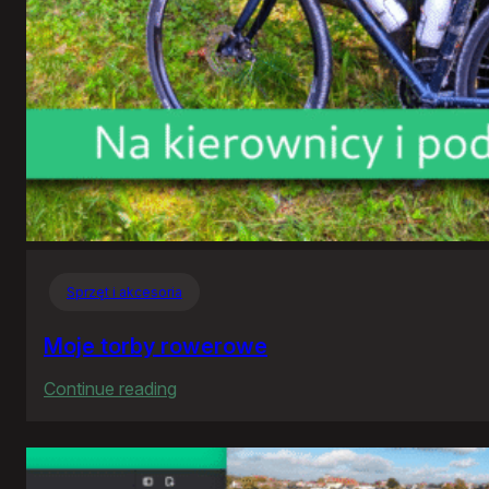
Sprzęt i akcesoria
Moje torby rowerowe
:
Continue reading
Moje
torby
rowerowe