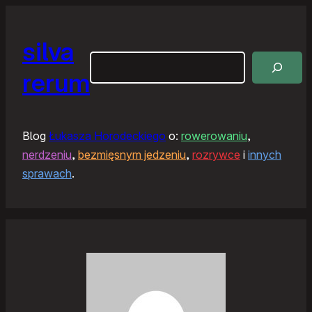
silva
Szukaj
rerum
Blog
Łukasza Horodeckiego
o:
rowerowaniu
,
nerdzeniu
,
bezmięsnym jedzeniu
,
rozrywce
i
innych
sprawach
.