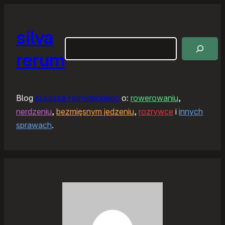
silva
Szukaj
rerum
Blog
Łukasza Horodeckiego
o:
rowerowaniu
,
nerdzeniu
,
bezmięsnym jedzeniu
,
rozrywce
i
innych
sprawach
.