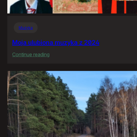
Muzyka
Moja ulubiona muzyka z 2024
:
Continue reading
Moja
ulubiona
muzyka
z
2024