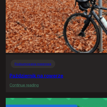
Podsumowania rowerowe
Październik na rowerze
:
Continue reading
Październik
na
rowerze