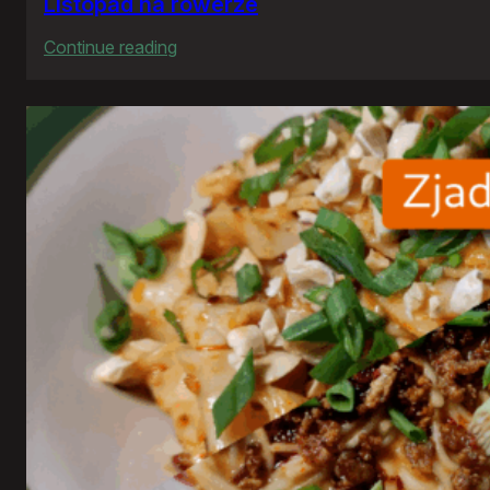
Listopad na rowerze
:
Continue reading
Listopad
na
rowerze