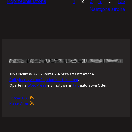
Poprzednia strona
1
2
3
4
…
125
Noteckie:
Następna strona
co
dalej?
silva rerum © 2025. Wszelkie prawa zastrzeżone.
Polityka prywatności, ciastka i takie tam
.
Oparte na
WordPress
ie z motywem
Raft
autorstwa Otter.
Kanał RSS
Kanał Atom