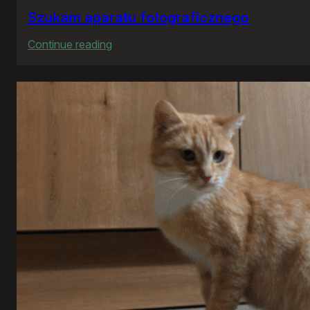
Szukam aparatu fotograficznego
:
Continue reading
Szukam
aparatu
fotograficznego