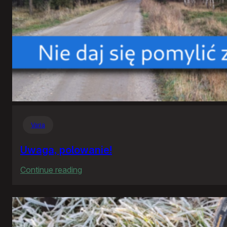
Varia
Uwaga, polowanie!
:
Continue reading
Uwaga,
polowanie!