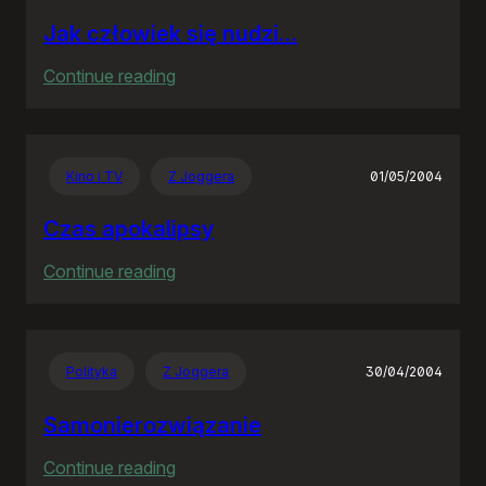
Jak człowiek się nudzi…
:
Continue reading
Jak
człowiek
się
Kino i TV
Z Joggera
01/05/2004
nudzi…
Czas apokalipsy
:
Continue reading
Czas
apokalipsy
Polityka
Z Joggera
30/04/2004
Samonierozwiązanie
:
Continue reading