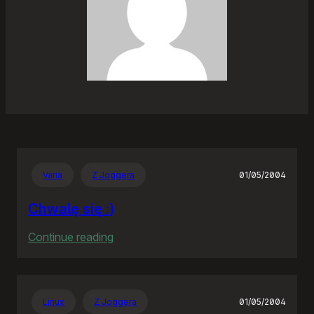
Varia
Z Joggera
01/05/2004
Chwalę się :)
:
Continue reading
Chwalę
się
:)
Linux
Z Joggera
01/05/2004