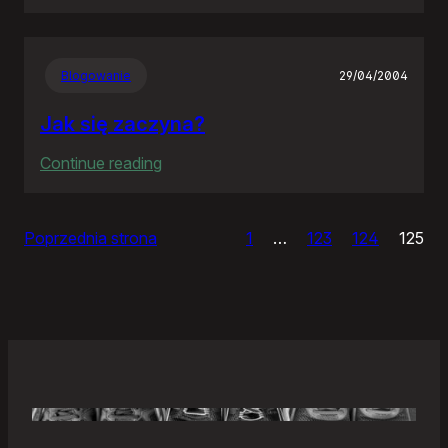
Samonierozwiązanie
Blogowanie
29/04/2004
Jak się zaczyna?
:
Continue reading
Jak
się
Poprzednia strona
1
…
123
124
125
zaczyna?