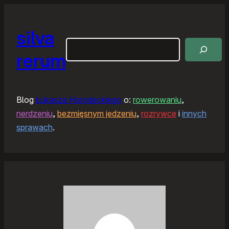
silva
Szukaj
rerum
Blog
Łukasza Horodeckiego
o:
rowerowaniu
,
nerdzeniu
,
bezmięsnym jedzeniu
,
rozrywce
i
innych
sprawach
.