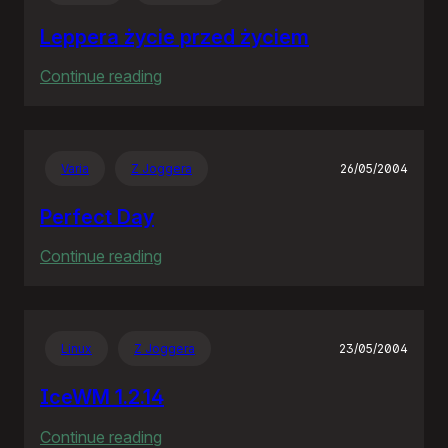
wieś
Leppera życie przed życiem
:
Continue reading
Leppera
życie
przed
Varia
Z Joggera
26/05/2004
życiem
Perfect Day
:
Continue reading
Perfect
Day
Linux
Z Joggera
23/05/2004
IceWM 1.2.14
:
Continue reading