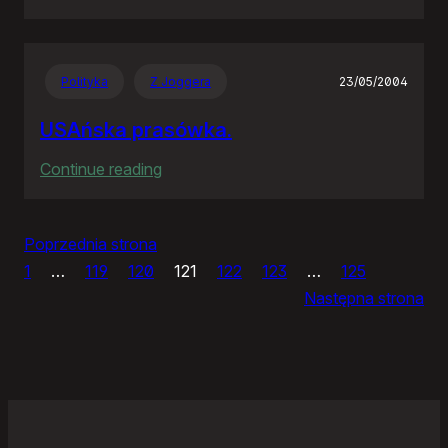
IceWM
1.2.14
Polityka
Z Joggera
23/05/2004
USAńska prasówka.
:
Continue reading
USAńska
prasówka.
Poprzednia strona
1
…
119
120
121
122
123
…
125
Następna strona