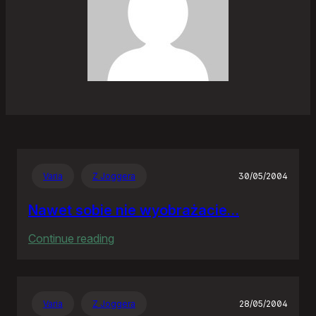
Varia
Z Joggera
30/05/2004
Nawet sobie nie wyobrażacie…
:
Continue reading
Nawet
sobie
nie
Varia
Z Joggera
28/05/2004
wyobrażacie…