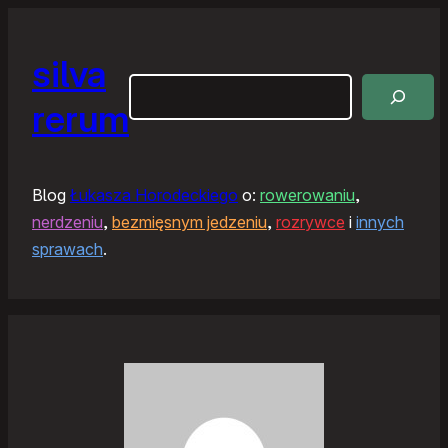
silva
Szukaj
rerum
Blog
Łukasza Horodeckiego
o:
rowerowaniu
,
nerdzeniu
,
bezmięsnym jedzeniu
,
rozrywce
i
innych
sprawach
.