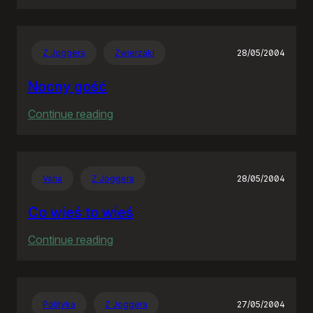
Goodbye
Neostrado!
Z Joggera
Zwierzaki
28/05/2004
Nocny gość
:
Continue reading
Nocny
gość
Varia
Z Joggera
28/05/2004
Co wieś to wieś
:
Continue reading
Co
wieś
to
Polityka
Z Joggera
27/05/2004