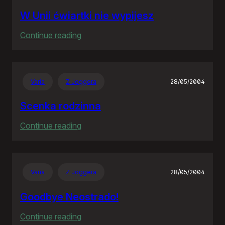
W Unii ćwiartki nie wypijesz
:
Continue reading
W
Unii
ćwiartki
Varia
Z Joggera
28/05/2004
nie
wypijesz
Scenka rodzinna
:
Continue reading
Scenka
rodzinna
Varia
Z Joggera
28/05/2004
Goodbye Neostrado!
:
Continue reading