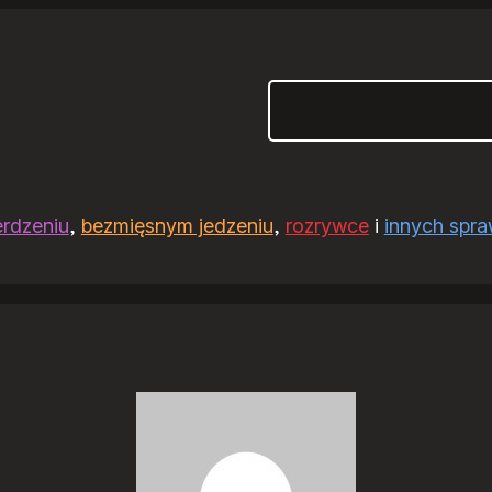
Szukaj
erdzeniu
,
bezmięsnym jedzeniu
,
rozrywce
i
innych spr