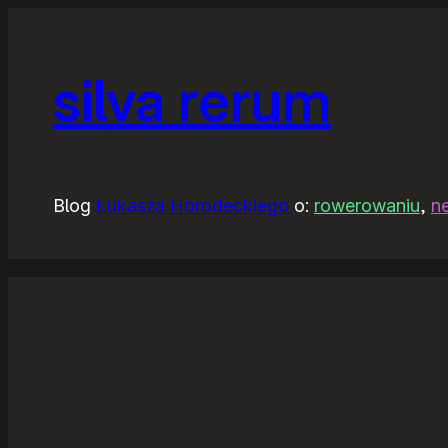
silva rerum
Blog
Łukasza Horodeckiego
o:
rowerowaniu
,
n