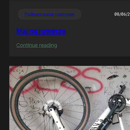
Podsumowania rowerowe
08/06/
Maj na rowerze
:
Continue reading
Maj
na
rowerze