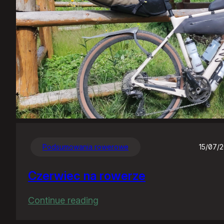
Podsumowania rowerowe
15/07/
Czerwiec na rowerze
:
Continue reading
Czerwiec