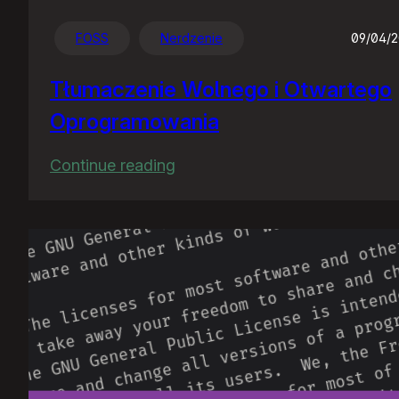
FOSS
Nerdzenie
09/04/
Tłumaczenie Wolnego i Otwartego
Oprogramowania
:
Continue reading
Tłumaczenie
Wolnego
i
Otwartego
Oprogramowania