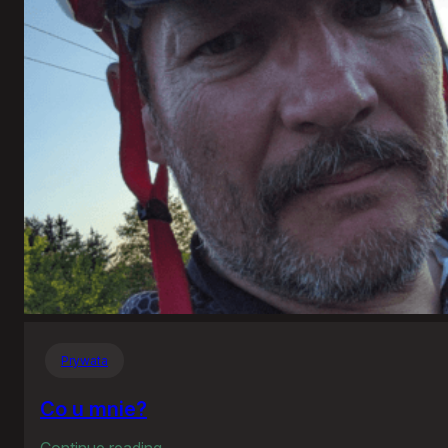
Prywata
Co u mnie?
:
Continue reading