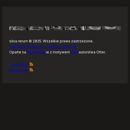
silva rerum © 2025. Wszelkie prawa zastrzeżone.
Polityka prywatności, ciastka i takie tam
.
Oparte na
WordPress
ie z motywem
Raft
autorstwa Otter.
Kanał RSS
Kanał Atom