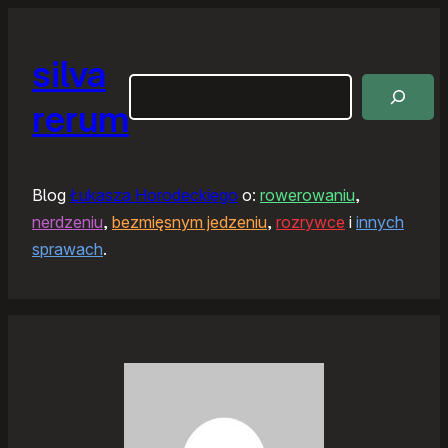
silva
Szukaj
rerum
Blog
Łukasza Horodeckiego
o:
rowerowaniu
,
nerdzeniu
,
bezmięsnym jedzeniu
,
rozrywce
i
innych
sprawach
.