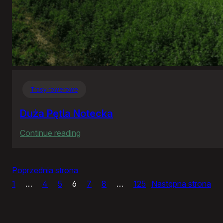
Trasy rowerowe
Duża Pętla Notecka
:
Continue reading
Duża
Pętla
Poprzednia strona
Notecka
1
…
4
5
6
7
8
…
125
Następna strona