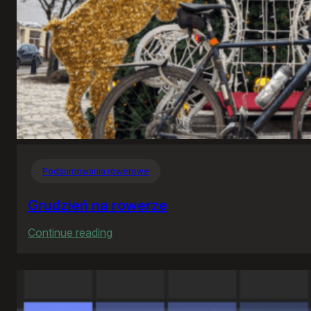
Podsumowania rowerowe
Grudzień na rowerze
:
Continue reading
Grudzień
na
rowerze