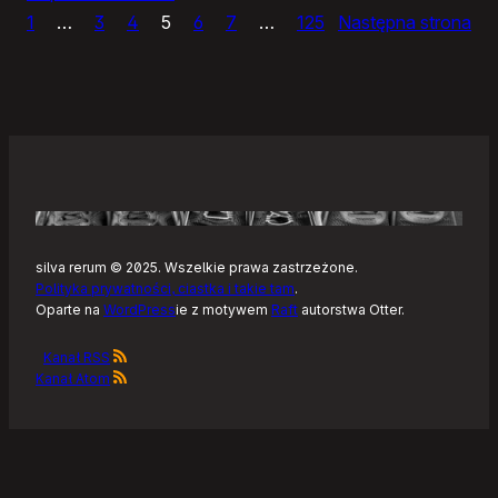
1
…
3
4
5
6
7
…
125
Następna strona
Sly,
prosty
edytor
zdjęć
silva rerum © 2025. Wszelkie prawa zastrzeżone.
Polityka prywatności, ciastka i takie tam
.
Oparte na
WordPress
ie z motywem
Raft
autorstwa Otter.
Kanał RSS
Kanał Atom