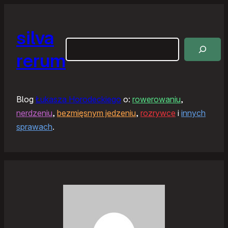
silva
Szukaj
rerum
Blog
Łukasza Horodeckiego
o:
rowerowaniu
,
nerdzeniu
,
bezmięsnym jedzeniu
,
rozrywce
i
innych
sprawach
.