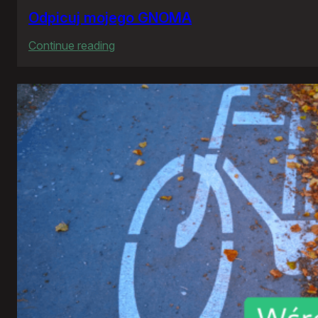
Odpicuj mojego GNOMA
:
Continue reading
Odpicuj
mojego
GNOMA