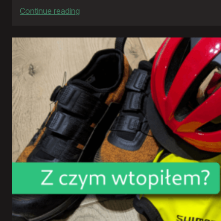
:
Continue reading
Rowerowy
rok
2024