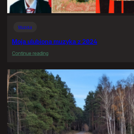
Muzyka
Moja ulubiona muzyka z 2024
:
Continue reading
Moja
ulubiona
muzyka
z
2024