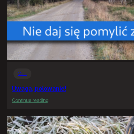
Varia
Uwaga, polowanie!
:
Continue reading
Uwaga,
polowanie!