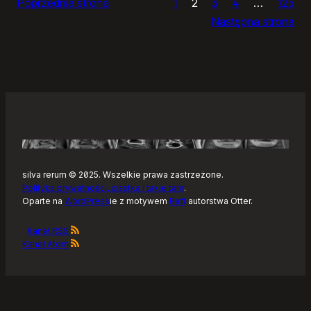
Poprzednia strona
1
2
3
4
…
125
Noteckie:
Następna strona
co
dalej?
silva rerum © 2025. Wszelkie prawa zastrzeżone.
Polityka prywatności, ciastka i takie tam
.
Oparte na
WordPress
ie z motywem
Raft
autorstwa Otter.
Kanał RSS
Kanał Atom