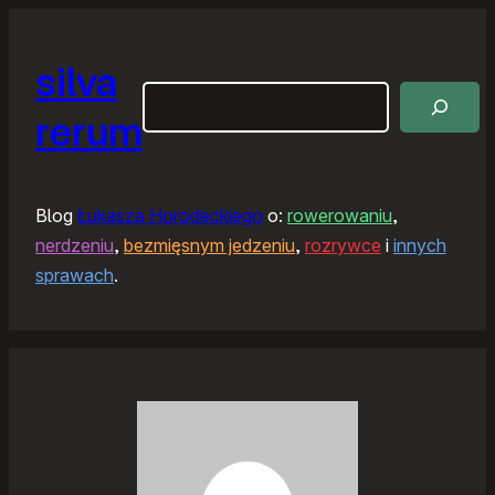
silva
Szukaj
rerum
Blog
Łukasza Horodeckiego
o:
rowerowaniu
,
nerdzeniu
,
bezmięsnym jedzeniu
,
rozrywce
i
innych
sprawach
.