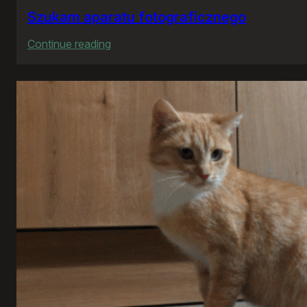
Szukam aparatu fotograficznego
:
Continue reading
Szukam
aparatu
fotograficznego