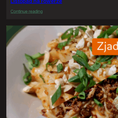
Listopad na rowerze
:
Continue reading
Listopad
na
rowerze