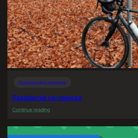
Podsumowania rowerowe
Październik na rowerze
:
Continue reading
Październik
na
rowerze