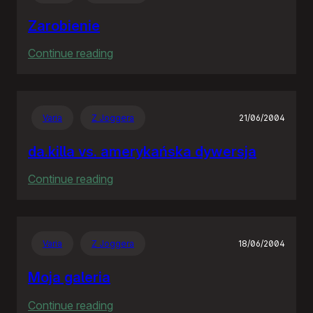
Zarobienie
:
Continue reading
Zarobienie
Varia
Z Joggera
21/06/2004
da.killa vs. amerykańska dywersja
:
Continue reading
da.killa
vs.
amerykańska
Varia
Z Joggera
18/06/2004
dywersja
Moja galeria
:
Continue reading