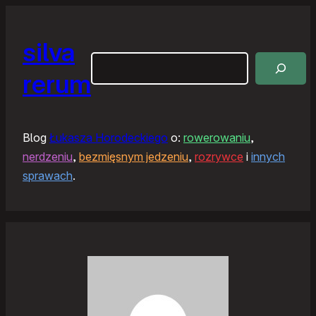
silva
Szukaj
rerum
Blog
Łukasza Horodeckiego
o:
rowerowaniu
,
nerdzeniu
,
bezmięsnym jedzeniu
,
rozrywce
i
innych
sprawach
.