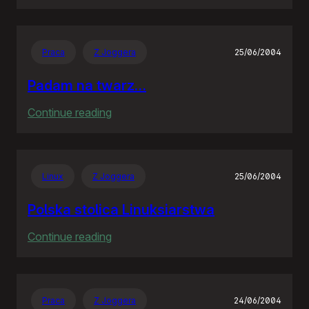
Siódme
niebo
Praca
Z Joggera
25/06/2004
Padam na twarz…
:
Continue reading
Padam
na
twarz…
Linux
Z Joggera
25/06/2004
Polska stolica Linuksiarstwa
:
Continue reading
Polska
stolica
Linuksiarstwa
Praca
Z Joggera
24/06/2004