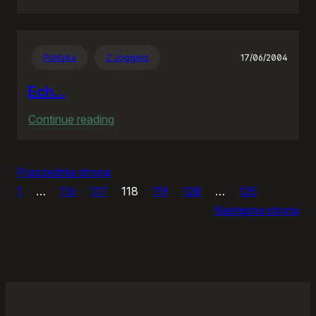
Moja
galeria
Polityka
Z Joggera
17/06/2004
Ech…
:
Continue reading
Ech…
Poprzednia strona
1
…
116
117
118
119
120
…
125
Następna strona