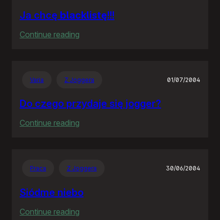
Ja chcę
blacklistę
!!!
:
Continue reading
Ja
chcę
blacklistę
!!!
Varia
Z Joggera
01/07/2004
Do czego przydaje się jogger?
:
Continue reading
Do
czego
przydaje
Praca
Z Joggera
30/06/2004
się
jogger?
Siódme niebo
:
Continue reading