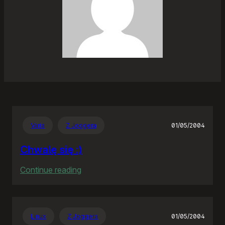
Varia
Z Joggera
01/05/2004
Chwalę się :)
:
Continue reading
Chwalę
się
:)
Linux
Z Joggera
01/05/2004