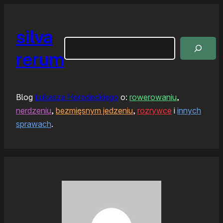
silva
Szukaj
rerum
Blog
Łukasza Horodeckiego
o:
rowerowaniu
,
nerdzeniu
,
bezmięsnym jedzeniu
,
rozrywce
i
innych
sprawach
.