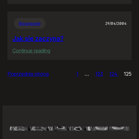
Samonierozwiązanie
Blogowanie
29/04/2004
Jak się zaczyna?
:
Continue reading
Jak
się
Poprzednia strona
1
…
123
124
125
zaczyna?