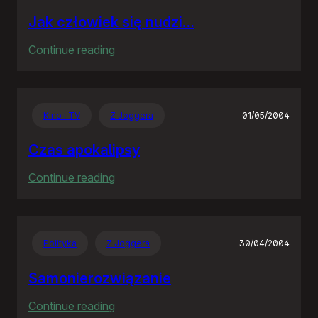
Jak człowiek się nudzi…
:
Continue reading
Jak
człowiek
się
Kino i TV
Z Joggera
01/05/2004
nudzi…
Czas apokalipsy
:
Continue reading
Czas
apokalipsy
Polityka
Z Joggera
30/04/2004
Samonierozwiązanie
:
Continue reading