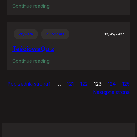
:
Continue reading
Ja
bym
chciał
Prywata
Z Joggera
10/05/2004
nightly
TeściowaQuiz
:
Continue reading
TeściowaQuiz
Poprzednia strona
1
…
121
122
123
124
125
Następna strona