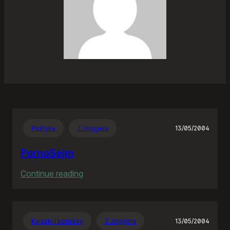
Polityka
Z Joggera
13/05/2004
PornoSejm
:
Continue reading
PornoSejm
Książki i komiksy
Z Joggera
13/05/2004