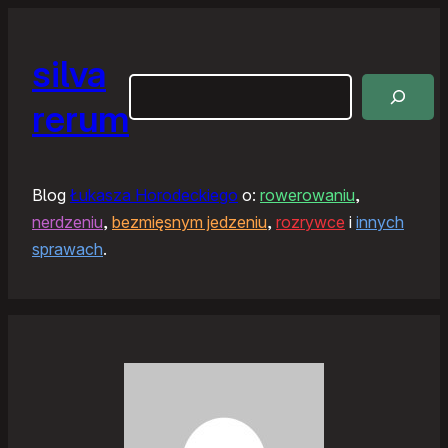
silva
Szukaj
rerum
Blog
Łukasza Horodeckiego
o:
rowerowaniu
,
nerdzeniu
,
bezmięsnym jedzeniu
,
rozrywce
i
innych
sprawach
.