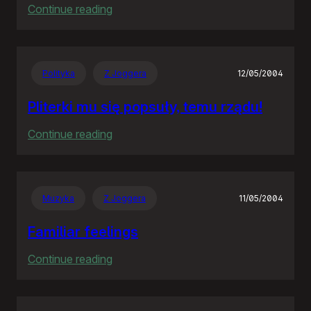
:
Continue reading
The
Hitchhiker’s
Guide
Polityka
Z Joggera
12/05/2004
to
the
Pliterki mu się popsuły, temu rządu!
Galaxy
:
Continue reading
Pliterki
mu
się
Muzyka
Z Joggera
11/05/2004
popsuły,
temu
Familiar feelings
rządu!
:
Continue reading
Familiar
feelings