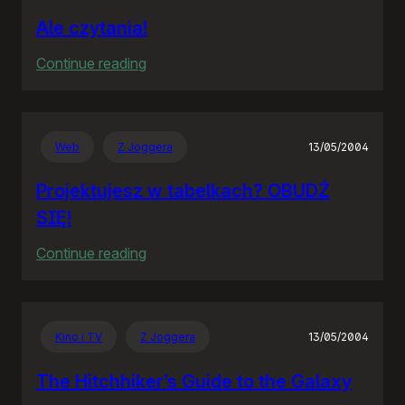
Ale czytania!
:
Continue reading
Ale
czytania!
Web
Z Joggera
13/05/2004
Projektujesz w tabelkach? OBUDŹ
SIĘ!
:
Continue reading
Projektujesz
w
tabelkach?
Kino i TV
Z Joggera
13/05/2004
OBUDŹ
SIĘ!
The Hitchhiker’s Guide to the Galaxy