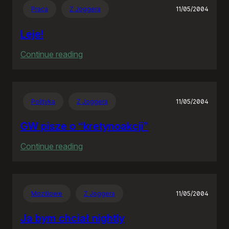
Praca
Z Joggera
11/05/2004
Leje!
:
Continue reading
Leje!
Polityka
Z Joggera
11/05/2004
GW pisze o “kretynoakcji”
:
Continue reading
GW
pisze
o
Mozillowe
Z Joggera
11/05/2004
“kretynoakcji”
Ja bym chciał nightly