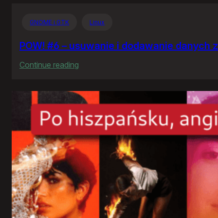
GNOME i GTK
Linux
POW! #6 – usuwanie i dodawanie danych z
:
Continue reading
POW!
#6
–
usuwanie
i
dodawanie
danych
z
plików