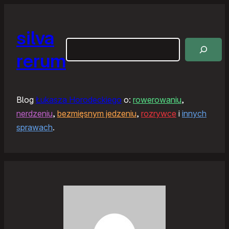
silva
Szukaj
rerum
Blog
Łukasza Horodeckiego
o:
rowerowaniu
,
nerdzeniu
,
bezmięsnym jedzeniu
,
rozrywce
i
innych
sprawach
.