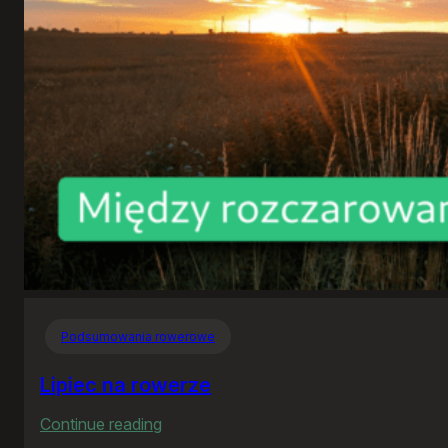
Podsumowania rowerowe
Lipiec na rowerze
:
Continue reading