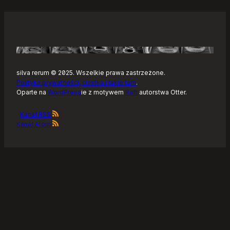
silva rerum © 2025. Wszelkie prawa zastrzeżone.
Polityka prywatności, ciastka i takie tam
.
Oparte na
WordPress
ie z motywem
Raft
autorstwa Otter.
Kanał RSS
Kanał Atom