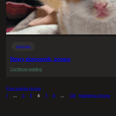
Zwierzaki
Nowy domownik, znowu
:
Continue reading
Nowy
domownik,
Poprzednia strona
znowu
1
…
4
5
6
7
8
…
125
Następna strona