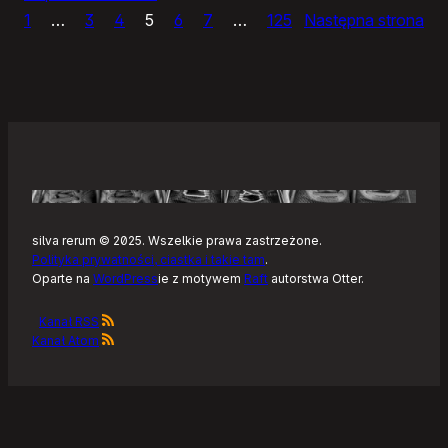
1
…
3
4
5
6
7
…
125
Następna strona
Sly,
prosty
edytor
zdjęć
silva rerum © 2025. Wszelkie prawa zastrzeżone.
Polityka prywatności, ciastka i takie tam
.
Oparte na
WordPress
ie z motywem
Raft
autorstwa Otter.
Kanał RSS
Kanał Atom