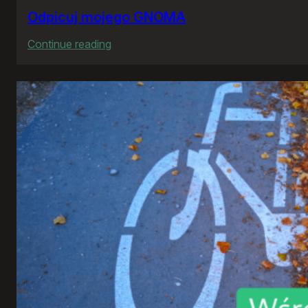
Odpicuj mojego GNOMA
:
Continue reading
Odpicuj
mojego
GNOMA