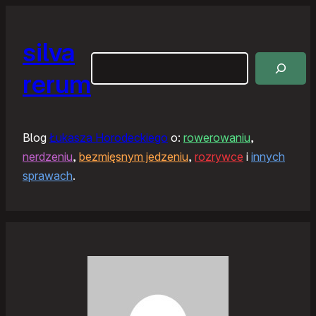
silva
Szukaj
rerum
Blog
Łukasza Horodeckiego
o:
rowerowaniu
,
nerdzeniu
,
bezmięsnym jedzeniu
,
rozrywce
i
innych
sprawach
.