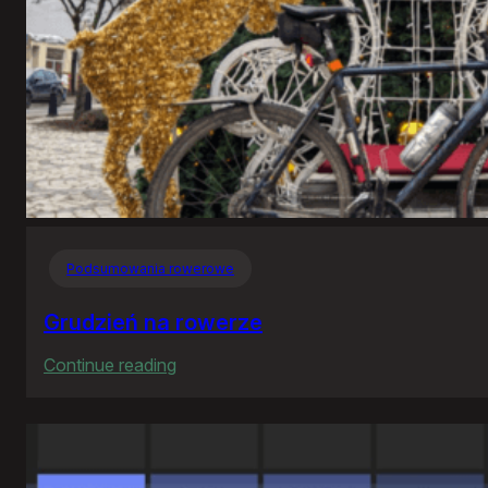
Podsumowania rowerowe
Grudzień na rowerze
:
Continue reading
Grudzień
na
rowerze