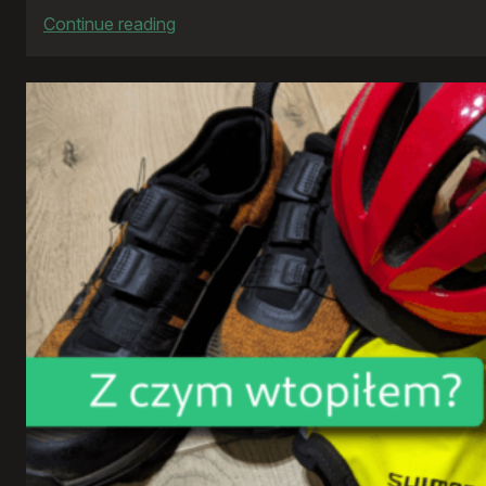
:
Continue reading
Rowerowy
rok
2024