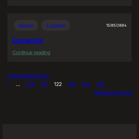
Panie
Otomo…
Muzyka
Z Joggera
15/05/2004
Eurowizja!
:
Continue reading
Eurowizja!
Poprzednia strona
1
…
120
121
122
123
124
125
Następna strona