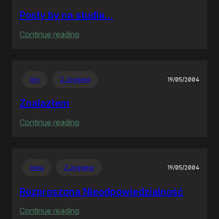
Posły by na studia…
:
Continue reading
Posły
by
na
Gry
Z Joggera
19/05/2004
studia…
Znalazłem
:
Continue reading
Znalazłem
Varia
Z Joggera
19/05/2004
Rozproszona Nieodpowiedzialność
:
Continue reading