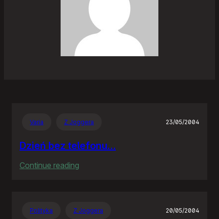
Varia
Z Joggera
23/05/2004
Dzień bez telefonu…
:
Continue reading
Dzień
bez
telefonu…
Polityka
Z Joggera
20/05/2004