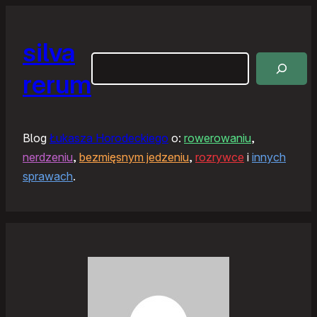
silva
Szukaj
rerum
Blog
Łukasza Horodeckiego
o:
rowerowaniu
,
nerdzeniu
,
bezmięsnym jedzeniu
,
rozrywce
i
innych
sprawach
.