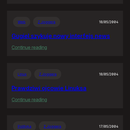
Rozproszona
Nieodpowiedzialność
Web
Z Joggera
18/05/2004
Gugiel szykuje nowy interfejs news
:
Continue reading
Gugiel
szykuje
nowy
Linux
Z Joggera
18/05/2004
interfejs
news
Prawdziwi ojcowie Linuksa
:
Continue reading
Prawdziwi
ojcowie
Linuksa
Polityka
Z Joggera
17/05/2004