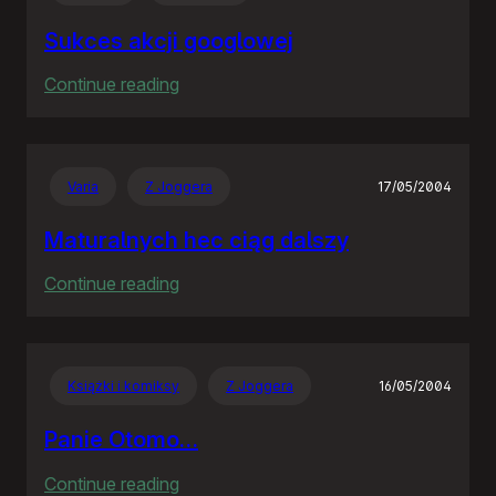
Sukces akcji googlowej
:
Continue reading
Sukces
akcji
googlowej
Varia
Z Joggera
17/05/2004
Maturalnych hec ciąg dalszy
:
Continue reading
Maturalnych
hec
ciąg
Książki i komiksy
Z Joggera
16/05/2004
dalszy
Panie Otomo…
:
Continue reading