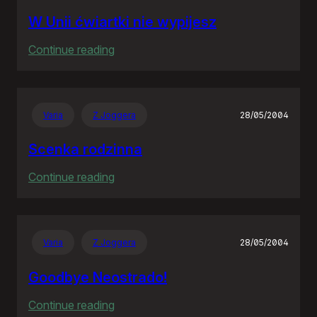
W Unii ćwiartki nie wypijesz
:
Continue reading
W
Unii
ćwiartki
Varia
Z Joggera
28/05/2004
nie
wypijesz
Scenka rodzinna
:
Continue reading
Scenka
rodzinna
Varia
Z Joggera
28/05/2004
Goodbye Neostrado!
:
Continue reading