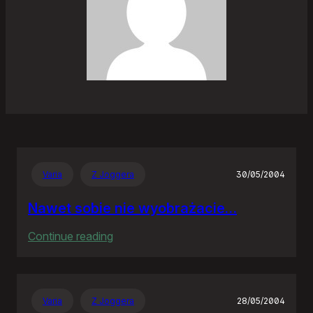
Varia
Z Joggera
30/05/2004
Nawet sobie nie wyobrażacie…
:
Continue reading
Nawet
sobie
nie
Varia
Z Joggera
28/05/2004
wyobrażacie…