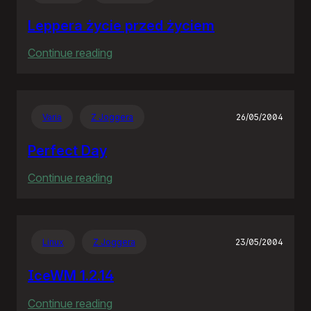
wieś
Leppera życie przed życiem
:
Continue reading
Leppera
życie
przed
Varia
Z Joggera
26/05/2004
życiem
Perfect Day
:
Continue reading
Perfect
Day
Linux
Z Joggera
23/05/2004
IceWM 1.2.14
:
Continue reading