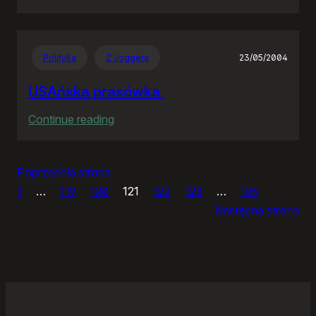
IceWM
1.2.14
Polityka
Z Joggera
23/05/2004
USAńska prasówka.
:
Continue reading
USAńska
prasówka.
Poprzednia strona
1
…
119
120
121
122
123
…
125
Następna strona