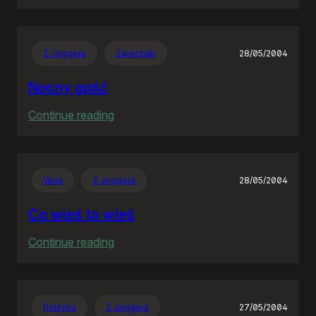
Goodbye
Neostrado!
Z Joggera
Zwierzaki
28/05/2004
Nocny gość
:
Continue reading
Nocny
gość
Varia
Z Joggera
28/05/2004
Co wieś to wieś
:
Continue reading
Co
wieś
to
Polityka
Z Joggera
27/05/2004