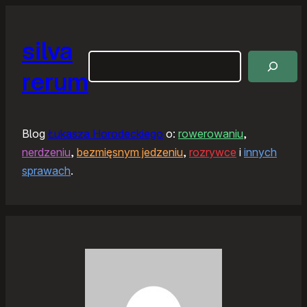
silva
Szukaj
rerum
Blog
Łukasza Horodeckiego
o:
rowerowaniu
,
nerdzeniu
,
bezmięsnym jedzeniu
,
rozrywce
i
innych
sprawach
.