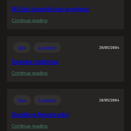
W Unii ćwiartki nie wypijesz
:
Continue reading
W
Unii
ćwiartki
Varia
Z Joggera
28/05/2004
nie
wypijesz
Scenka rodzinna
:
Continue reading
Scenka
rodzinna
Varia
Z Joggera
28/05/2004
Goodbye Neostrado!
:
Continue reading