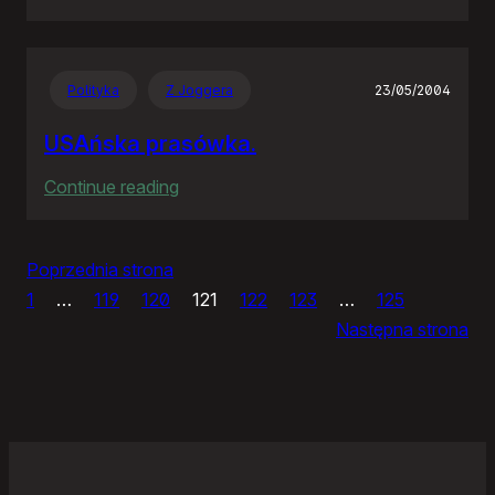
IceWM
1.2.14
Polityka
Z Joggera
23/05/2004
USAńska prasówka.
:
Continue reading
USAńska
prasówka.
Poprzednia strona
1
…
119
120
121
122
123
…
125
Następna strona