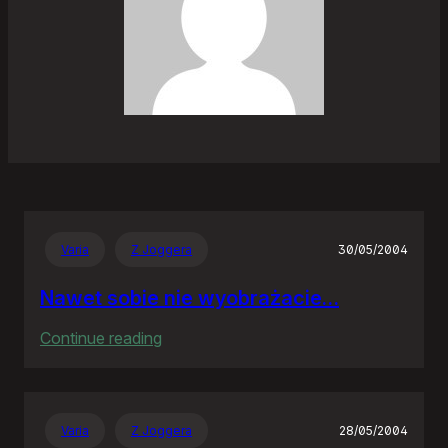
Varia
Z Joggera
30/05/2004
Nawet sobie nie wyobrażacie…
:
Continue reading
Nawet
sobie
nie
Varia
Z Joggera
28/05/2004
wyobrażacie…