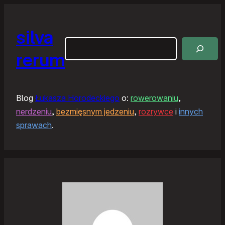
silva
Szukaj
rerum
Blog
Łukasza Horodeckiego
o:
rowerowaniu
,
nerdzeniu
,
bezmięsnym jedzeniu
,
rozrywce
i
innych
sprawach
.