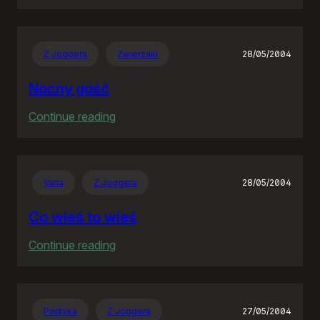
Goodbye
Neostrado!
Z Joggera
Zwierzaki
28/05/2004
Nocny gość
:
Continue reading
Nocny
gość
Varia
Z Joggera
28/05/2004
Co wieś to wieś
:
Continue reading
Co
wieś
to
Polityka
Z Joggera
27/05/2004