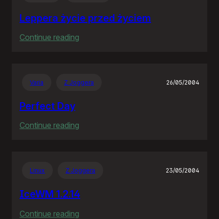
wieś
Leppera życie przed życiem
:
Continue reading
Leppera
życie
przed
Varia
Z Joggera
26/05/2004
życiem
Perfect Day
:
Continue reading
Perfect
Day
Linux
Z Joggera
23/05/2004
IceWM 1.2.14
:
Continue reading