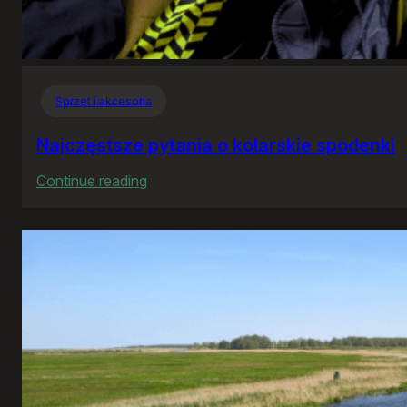
Sprzęt i akcesoria
Najczęstsze pytania o kolarskie spodenki
:
Continue reading
Najczęstsze
pytania
o
kolarskie
spodenki