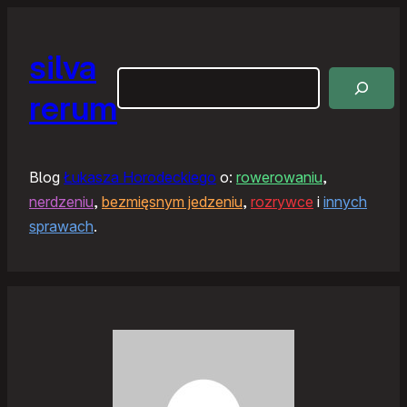
silva
Szukaj
rerum
Blog
Łukasza Horodeckiego
o:
rowerowaniu
,
nerdzeniu
,
bezmięsnym jedzeniu
,
rozrywce
i
innych
sprawach
.