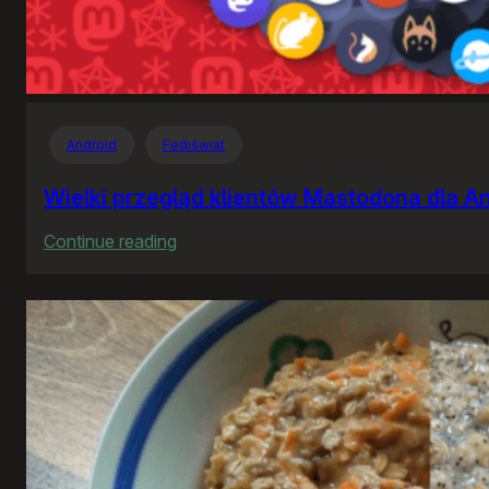
Android
Fediświat
Wielki przegląd klientów Mastodona dla A
:
Continue reading
Wielki
przegląd
klientów
Mastodona
dla
Androida