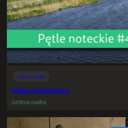
Trasy rowerowe
Wielka Pętla Notecka
:
Continue reading
Wielka
Pętla
Notecka