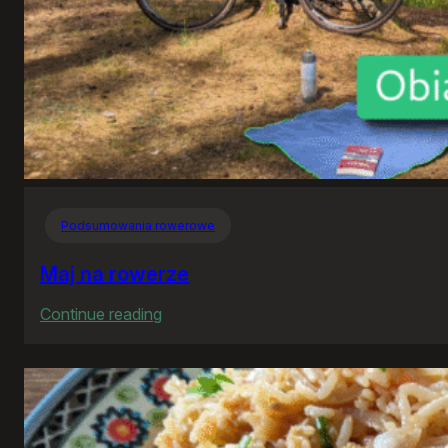
Podsumowania rowerowe
Maj na rowerze
:
Continue reading
Maj
na
rowerze