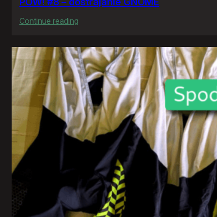
POW! #8 – dostrajanie GNOME
:
Continue reading
POW!
#8
–
dostrajanie
GNOME