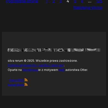
Poprzednia strona
1
2
3
4
5
6
…
125
dnia
Następna strona
silva rerum © 2025. Wszelkie prawa zastrzeżone.
Polityka prywatności, ciastka i takie tam
.
Oparte na
WordPress
ie z motywem
Raft
autorstwa Otter.
Kanał RSS
Kanał Atom