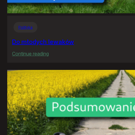
Polityka
Do młodych lewaków
:
Continue reading
Do
młodych
lewaków