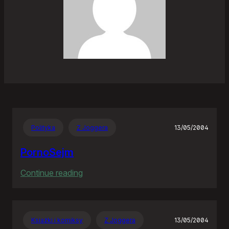
Polityka
Z Joggera
13/05/2004
PornoSejm
:
Continue reading
PornoSejm
Książki i komiksy
Z Joggera
13/05/2004