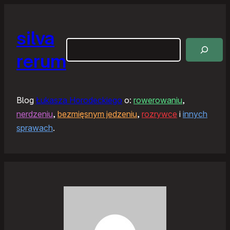
silva
Szukaj
rerum
Blog
Łukasza Horodeckiego
o:
rowerowaniu
,
nerdzeniu
,
bezmięsnym jedzeniu
,
rozrywce
i
innych
sprawach
.