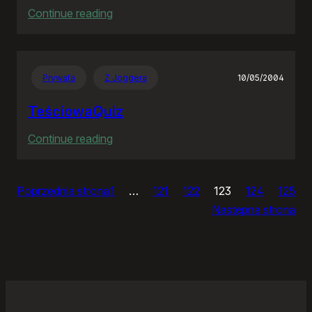
:
Continue reading
Ja
bym
chciał
Prywata
Z Joggera
10/05/2004
nightly
TeściowaQuiz
:
Continue reading
TeściowaQuiz
Poprzednia strona
1
…
121
122
123
124
125
Następna strona