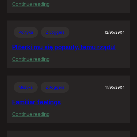
:
Continue reading
The
Hitchhiker’s
Guide
Polityka
Z Joggera
12/05/2004
to
the
Pliterki mu się popsuły, temu rządu!
Galaxy
:
Continue reading
Pliterki
mu
się
Muzyka
Z Joggera
11/05/2004
popsuły,
temu
Familiar feelings
rządu!
:
Continue reading
Familiar
feelings