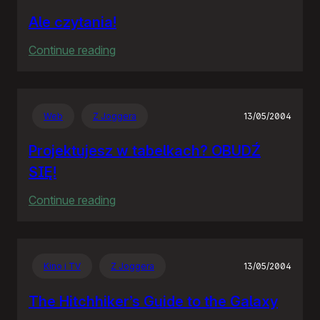
Ale czytania!
:
Continue reading
Ale
czytania!
Web
Z Joggera
13/05/2004
Projektujesz w tabelkach? OBUDŹ
SIĘ!
:
Continue reading
Projektujesz
w
tabelkach?
Kino i TV
Z Joggera
13/05/2004
OBUDŹ
SIĘ!
The Hitchhiker’s Guide to the Galaxy