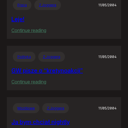
Praca
Z Joggera
11/05/2004
Leje!
:
Continue reading
Leje!
Polityka
Z Joggera
11/05/2004
GW pisze o “kretynoakcji”
:
Continue reading
GW
pisze
o
Mozillowe
Z Joggera
11/05/2004
“kretynoakcji”
Ja bym chciał nightly