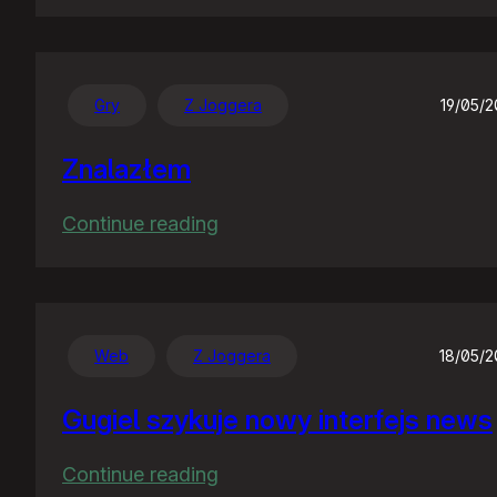
Dzień
bez
telefonu…
Gry
Z Joggera
19/05/
Znalazłem
:
Continue reading
Znalazłem
Web
Z Joggera
18/05/
Gugiel szykuje nowy interfejs news
:
Continue reading