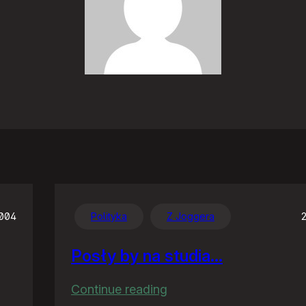
2004
Polityka
Z Joggera
Posły by na studia…
:
Continue reading