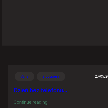
Varia
Z Joggera
23/05/
Dzień bez telefonu…
:
Continue reading