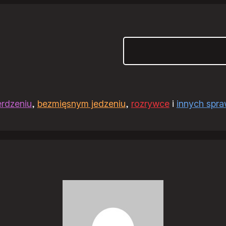
Szukaj
erdzeniu
,
bezmięsnym jedzeniu
,
rozrywce
i
innych spr