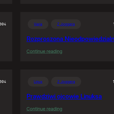
Posły
by
na
studia…
2004
Varia
Z Joggera
Rozproszona Nieodpowiedzial
:
Continue reading
Rozproszona
Nieodpowiedzialność
2004
Linux
Z Joggera
Prawdziwi ojcowie Linuksa
:
Continue reading