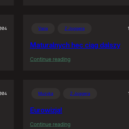
Prawdziwi
ojcowie
Linuksa
2004
Varia
Z Joggera
Maturalnych hec ciąg dalszy
:
Continue reading
Maturalnych
hec
ciąg
dalszy
2004
Muzyka
Z Joggera
Eurowizja!
:
Continue reading