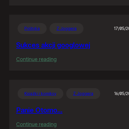
Gugiel
szykuje
nowy
interfejs
Polityka
Z Joggera
17/05/
news
Sukces akcji googlowej
:
Continue reading
Sukces
akcji
googlowej
Książki i komiksy
Z Joggera
16/05/
Panie Otomo…
:
Continue reading