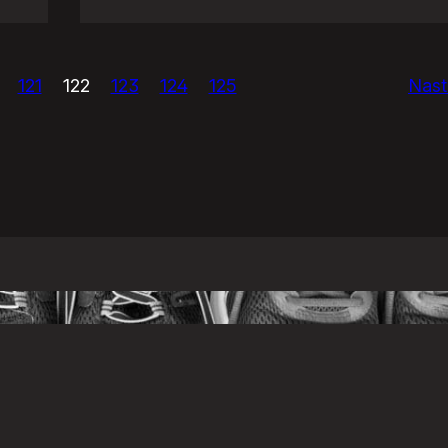
Eurowizja!
121
122
123
124
125
Nast