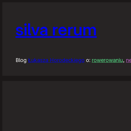
silva rerum
Blog
Łukasza Horodeckiego
o:
rowerowaniu
,
n