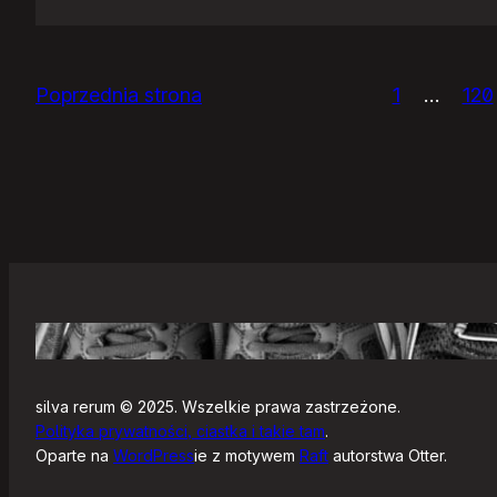
Panie
Otomo…
Poprzednia strona
1
…
120
silva rerum © 2025. Wszelkie prawa zastrzeżone.
Polityka prywatności, ciastka i takie tam
.
Oparte na
WordPress
ie z motywem
Raft
autorstwa Otter.