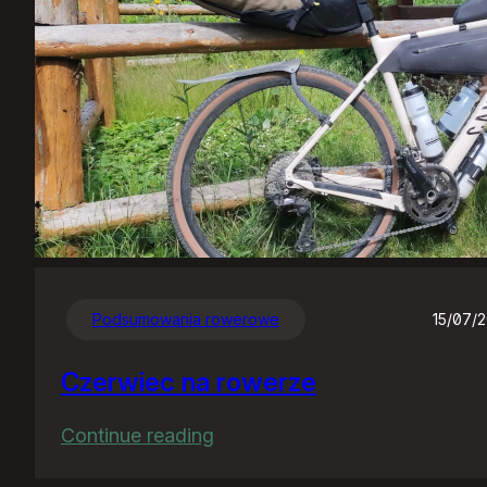
Podsumowania rowerowe
15/07/
Czerwiec na rowerze
:
Continue reading
Czerwiec