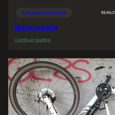
Podsumowania rowerowe
08/06/
Maj na rowerze
:
Continue reading
Maj
na
rowerze