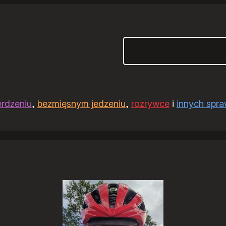
Szukaj
erdzeniu
,
bezmięsnym jedzeniu
,
rozrywce
i
innych spr