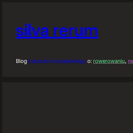
silva rerum
Blog
Łukasza Horodeckiego
o:
rowerowaniu
,
n