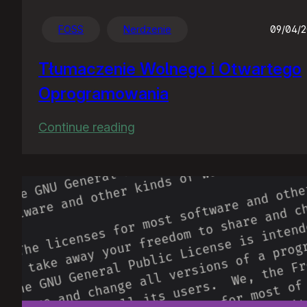
FOSS
Nerdzenie
09/04/
Tłumaczenie Wolnego i Otwartego
Oprogramowania
:
Continue reading
Tłumaczenie
Wolnego
i
Otwartego
Oprogramowania