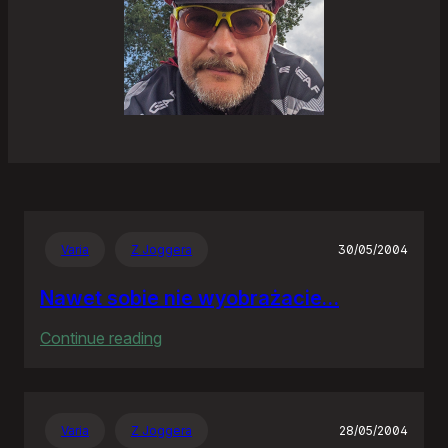
Varia
Z Joggera
30/05/2004
Nawet sobie nie wyobrażacie…
:
Continue reading
Nawet
sobie
nie
Varia
Z Joggera
28/05/2004
wyobrażacie…