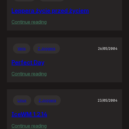
wieś
Leppera życie przed życiem
:
Continue reading
Leppera
życie
przed
Varia
Z Joggera
26/05/2004
życiem
Perfect Day
:
Continue reading
Perfect
Day
Linux
Z Joggera
23/05/2004
IceWM 1.2.14
:
Continue reading