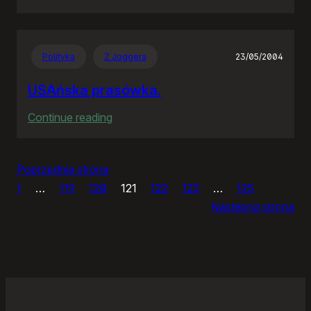
IceWM
1.2.14
Polityka
Z Joggera
23/05/2004
USAńska prasówka.
:
Continue reading
USAńska
prasówka.
Poprzednia strona
1
…
119
120
121
122
123
…
125
Następna strona