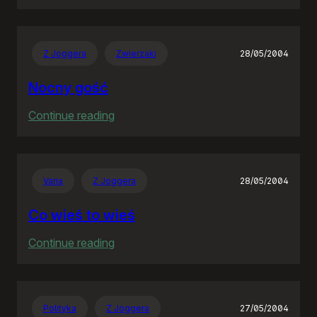
Goodbye
Neostrado!
Z Joggera
Zwierzaki
28/05/2004
Nocny gość
:
Continue reading
Nocny
gość
Varia
Z Joggera
28/05/2004
Co wieś to wieś
:
Continue reading
Co
wieś
to
Polityka
Z Joggera
27/05/2004