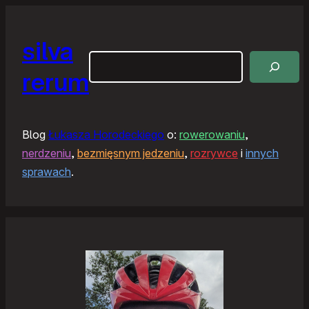
silva
Szukaj
rerum
Blog
Łukasza Horodeckiego
o:
rowerowaniu
,
nerdzeniu
,
bezmięsnym jedzeniu
,
rozrywce
i
innych
sprawach
.