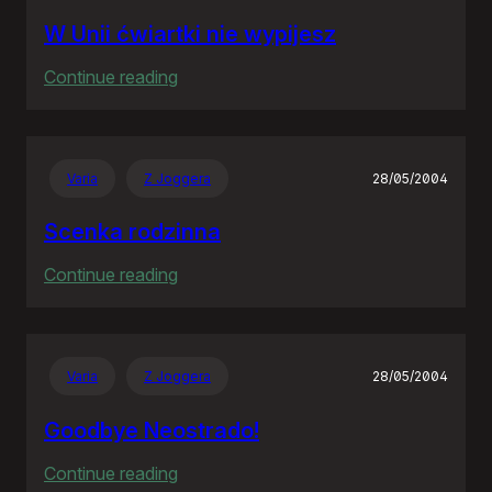
W Unii ćwiartki nie wypijesz
:
Continue reading
W
Unii
ćwiartki
Varia
Z Joggera
28/05/2004
nie
wypijesz
Scenka rodzinna
:
Continue reading
Scenka
rodzinna
Varia
Z Joggera
28/05/2004
Goodbye Neostrado!
:
Continue reading