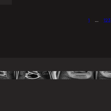
1
…
123