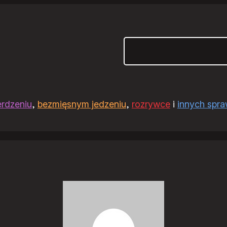
Szukaj
erdzeniu
,
bezmięsnym jedzeniu
,
rozrywce
i
innych spr