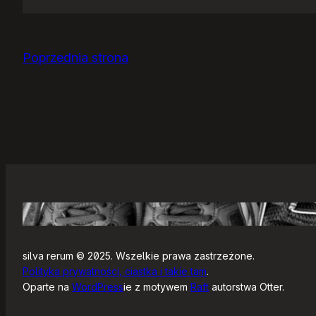
Jak
się
zaczyna?
Poprzednia strona
silva rerum © 2025. Wszelkie prawa zastrzeżone.
Polityka prywatności, ciastka i takie tam
.
Oparte na
WordPress
ie z motywem
Raft
autorstwa Otter.