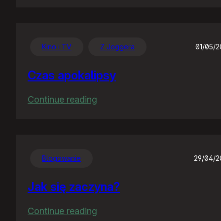
Chwalę
się
:)
Kino i TV
Z Joggera
01/05/
Czas apokalipsy
:
Continue reading
Czas
apokalipsy
Blogowanie
29/04/
Jak się zaczyna?
:
Continue reading