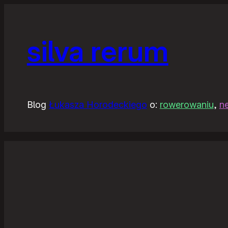
silva rerum
Blog
Łukasza Horodeckiego
o:
rowerowaniu
,
n