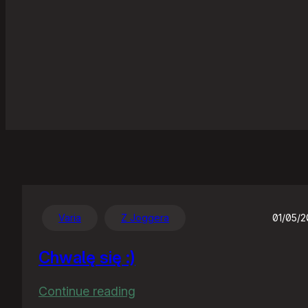
Varia
Z Joggera
01/05/
Chwalę się :)
:
Continue reading