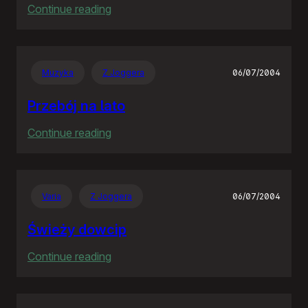
:
Continue reading
Obowiązki
wypełnione
–
Muzyka
Z Joggera
06/07/2004
pora
na
Przebój na lato
zabawę
:
Continue reading
Przebój
na
lato
Varia
Z Joggera
06/07/2004
Świeży dowcip
:
Continue reading
Świeży
dowcip