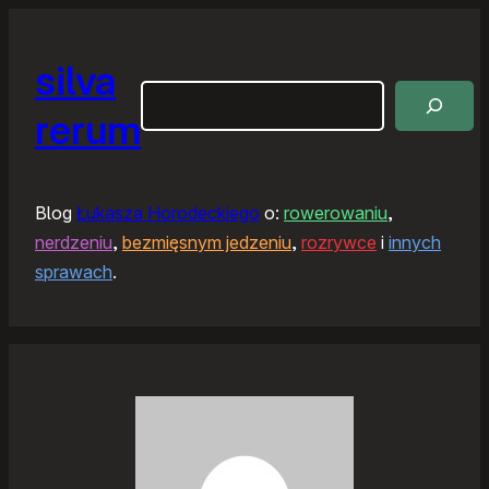
silva
Szukaj
rerum
Blog
Łukasza Horodeckiego
o:
rowerowaniu
,
nerdzeniu
,
bezmięsnym jedzeniu
,
rozrywce
i
innych
sprawach
.