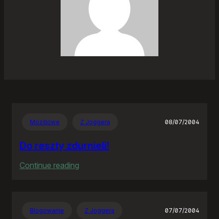
Mozillowe
Z Joggera
08/07/2004
Do reszty zdurnieli!
:
Continue reading
Do
reszty
zdurnieli!
Blogowanie
Z Joggera
07/07/2004