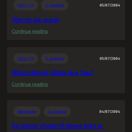
Kino i TV
Z Joggera
05/07/2004
Film mi się urwał
:
Continue reading
Film
mi
się
Kino i TV
Z Joggera
05/07/2004
urwał
Which Movie Villain Are You?
:
Continue reading
Which
Movie
Villain
Mozillowe
Z Joggera
04/07/2004
Are
You?
Do jasnej cholery!!! Nowe taby w