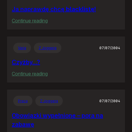
Ja naprawdę chcę
blacklistę
!
:
Continue reading
Ja
naprawdę
chcę
Varia
Z Joggera
07/07/2004
blacklistę
!
Czyżby…?
:
Continue reading
Czyżby…?
Praca
Z Joggera
07/07/2004
Obowiązki wypełnione – pora na
zabawę