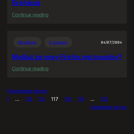
Firefoksie
:
Continue reading
Do
jasnej
cholery!!!
Mozillowe
Z Joggera
04/07/2004
Nowe
taby
Myślisz że nowy Firefox jest powolny?
w
:
Continue reading
Firefoksie
Myślisz
że
Poprzednia strona
nowy
1
…
115
116
117
118
119
…
125
Firefox
Następna strona
jest
powolny?