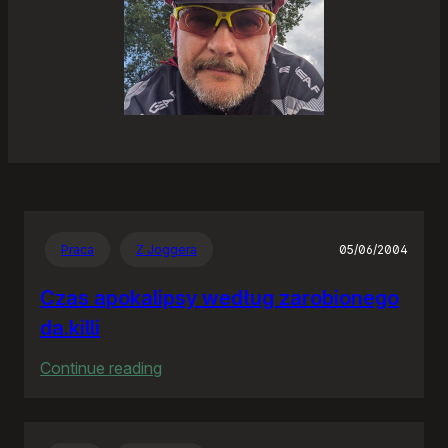
Praca
Z Joggera
05/06/2004
Czas apokalipsy według zarobionego
da.killi
:
Continue reading
Czas
apokalipsy
według