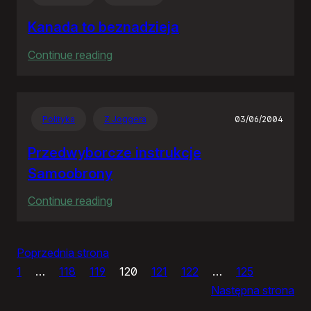
RP
Kanada to beznadzieja
:
Continue reading
Kanada
to
beznadzieja
Polityka
Z Joggera
03/06/2004
Przedwyborcze instrukcje
Samoobrony
:
Continue reading
Przedwyborcze
instrukcje
Poprzednia strona
Samoobrony
1
…
118
119
120
121
122
…
125
Następna strona