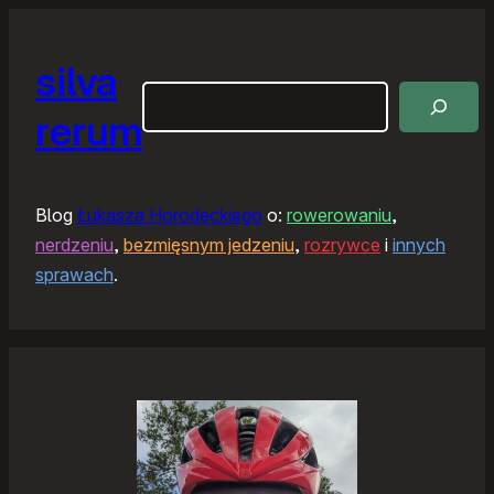
silva
Szukaj
rerum
Blog
Łukasza Horodeckiego
o:
rowerowaniu
,
nerdzeniu
,
bezmięsnym jedzeniu
,
rozrywce
i
innych
sprawach
.