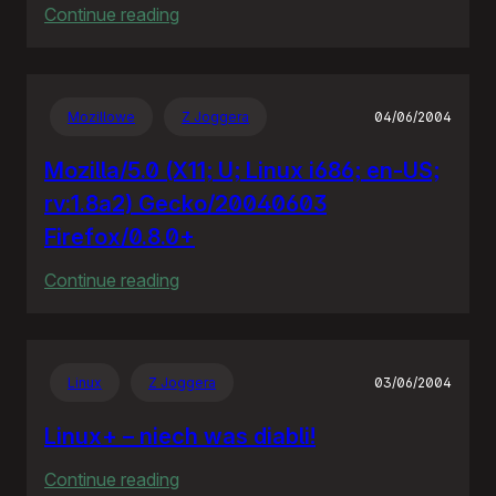
:
Continue reading
Policja
bije
policję
Mozillowe
Z Joggera
04/06/2004
Mozilla/5.0 (X11; U; Linux i686; en-US;
rv:1.8a2) Gecko/20040603
Firefox/0.8.0+
:
Continue reading
Mozilla/5.0
(X11;
U;
Linux
Z Joggera
03/06/2004
Linux
i686;
Linux+ – niech was diabli!
en-
:
Continue reading
US;