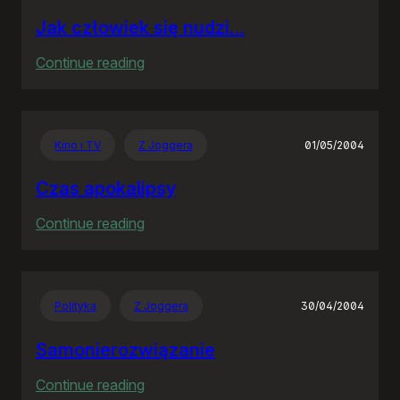
Jak człowiek się nudzi…
:
Continue reading
Jak
człowiek
się
Kino i TV
Z Joggera
01/05/2004
nudzi…
Czas apokalipsy
:
Continue reading
Czas
apokalipsy
Polityka
Z Joggera
30/04/2004
Samonierozwiązanie
:
Continue reading