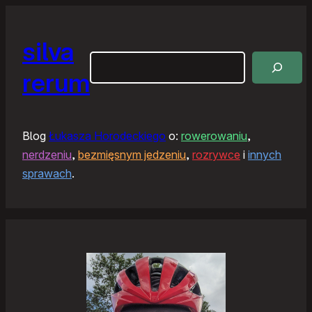
silva
Szukaj
rerum
Blog
Łukasza Horodeckiego
o:
rowerowaniu
,
nerdzeniu
,
bezmięsnym jedzeniu
,
rozrywce
i
innych
sprawach
.