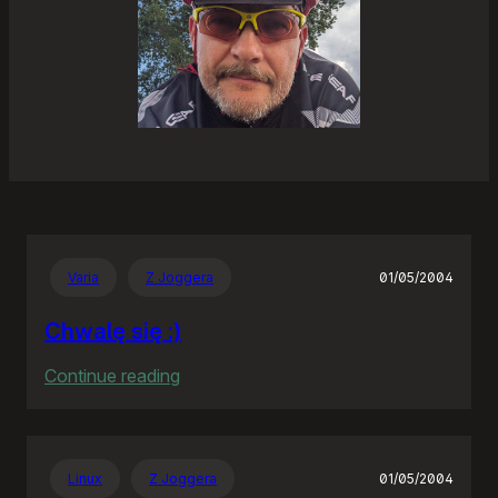
Varia
Z Joggera
01/05/2004
Chwalę się :)
:
Continue reading
Chwalę
się
:)
Linux
Z Joggera
01/05/2004