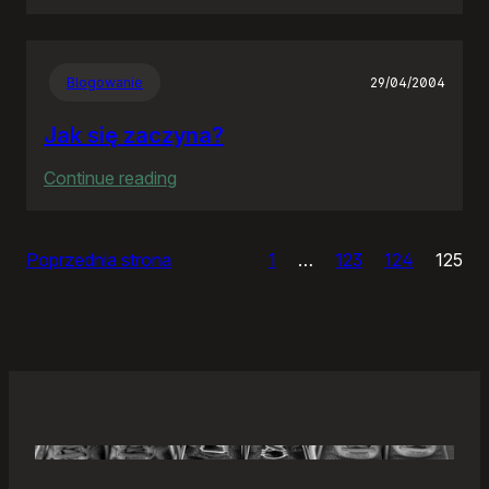
Samonierozwiązanie
Blogowanie
29/04/2004
Jak się zaczyna?
:
Continue reading
Jak
się
Poprzednia strona
1
…
123
124
125
zaczyna?