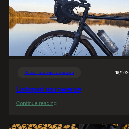
Podsumowania rowerowe
18/12/
Listopad na rowerze
:
Continue reading
Listopad
na
rowerze