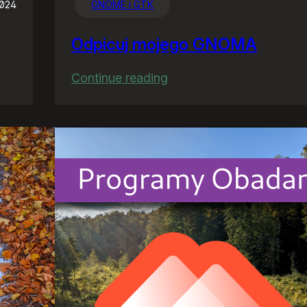
2024
GNOME i GTK
Odpicuj mojego GNOMA
:
Continue reading
Odpicuj
mojego
GNOMA