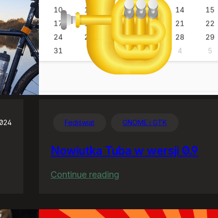
2024
Fediświat
GNOME i GTK
Nowiutka Tuba w wersji 0.9
:
Continue reading
Nowiutka
Tuba
w