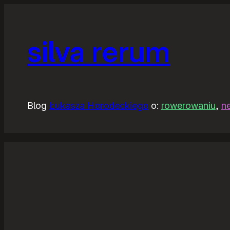
silva rerum
Blog
Łukasza Horodeckiego
o:
rowerowaniu
,
n