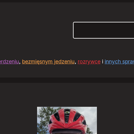
Szukaj
erdzeniu
,
bezmięsnym jedzeniu
,
rozrywce
i
innych spr