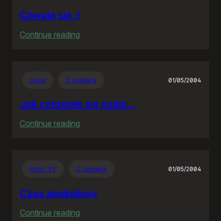
Chwalę się :)
:
Continue reading
Chwalę
się
:)
Linux
Z Joggera
01/05/2004
Jak człowiek się nudzi…
:
Continue reading
Jak
człowiek
się
Kino i TV
Z Joggera
01/05/2004
nudzi…
Czas apokalipsy
:
Continue reading