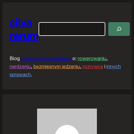
silva
Szukaj
rerum
Blog
Łukasza Horodeckiego
o:
rowerowaniu
,
nerdzeniu
,
bezmięsnym jedzeniu
,
rozrywce
i
innych
sprawach
.