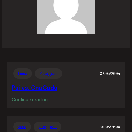
Linux
Z Joggera
02/05/2004
Psi vs. GnuGadu
:
Continue reading
Psi
vs.
GnuGadu
Varia
Z Joggera
01/05/2004