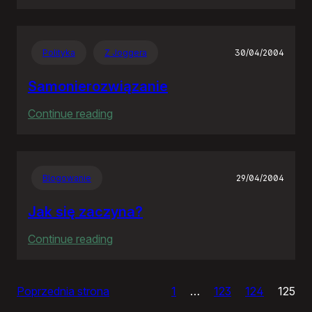
Czas
apokalipsy
Polityka
Z Joggera
30/04/2004
Samonierozwiązanie
:
Continue reading
Samonierozwiązanie
Blogowanie
29/04/2004
Jak się zaczyna?
:
Continue reading
Jak
się
Poprzednia strona
1
…
123
124
125
zaczyna?