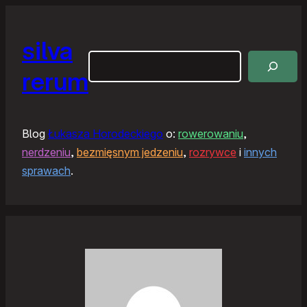
silva
Szukaj
rerum
Blog
Łukasza Horodeckiego
o:
rowerowaniu
,
nerdzeniu
,
bezmięsnym jedzeniu
,
rozrywce
i
innych
sprawach
.