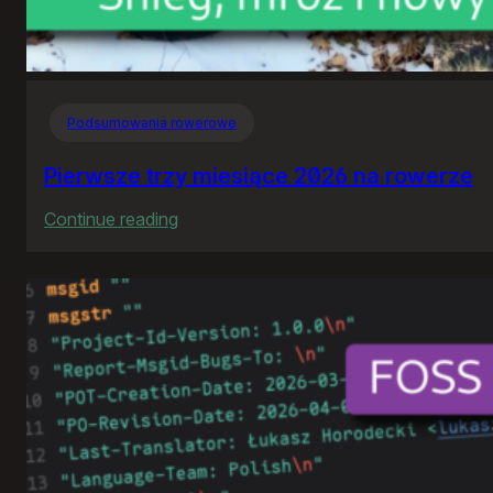
Podsumowania rowerowe
Pierwsze trzy miesiące 2026 na rowerze
:
Continue reading
Pierwsze
trzy
miesiące
2026
na
rowerze