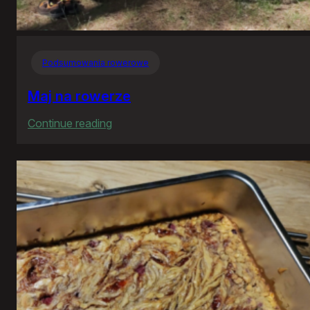
Podsumowania rowerowe
Maj na rowerze
:
Continue reading
Maj
na
rowerze