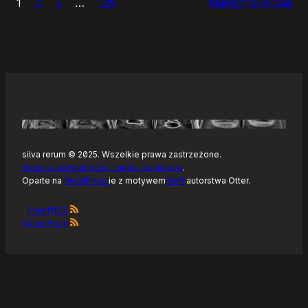
1
2
3
…
125
Następna strona
–
Tonearm,
nowy
klient
Tidala
dla
Linuksa
silva rerum © 2025. Wszelkie prawa zastrzeżone.
Polityka prywatności, ciastka i takie tam
.
Oparte na
WordPress
ie z motywem
Raft
autorstwa Otter.
Kanał RSS
Kanał Atom