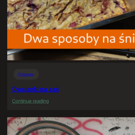
Przepisy
Owsianki na zaś
:
Continue reading
Owsianki
na
zaś