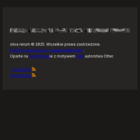
silva rerum © 2025. Wszelkie prawa zastrzeżone.
Polityka prywatności, ciastka i takie tam
.
Oparte na
WordPress
ie z motywem
Raft
autorstwa Otter.
Kanał RSS
Kanał Atom