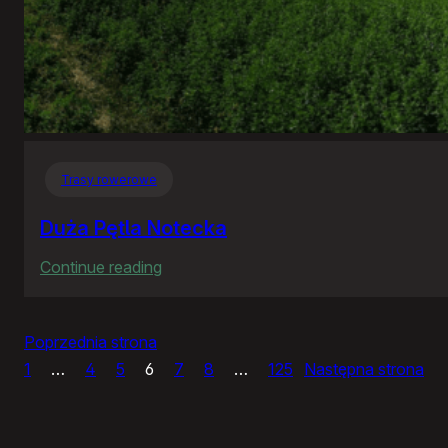
Trasy rowerowe
Duża Pętla Notecka
:
Continue reading
Duża
Pętla
Poprzednia strona
Notecka
1
…
4
5
6
7
8
…
125
Następna strona