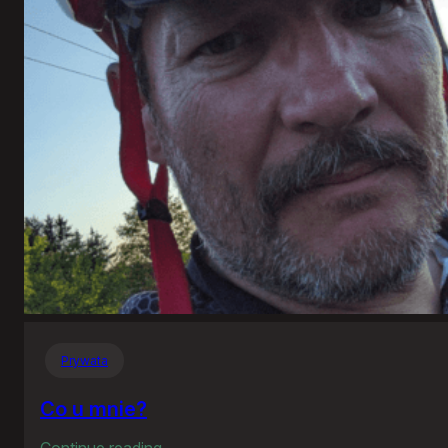
Prywata
Co u mnie?
:
Continue reading