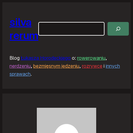
silva
Szukaj
rerum
Blog
Łukasza Horodeckiego
o:
rowerowaniu
,
nerdzeniu
,
bezmięsnym jedzeniu
,
rozrywce
i
innych
sprawach
.