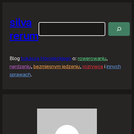
silva
Szukaj
rerum
Blog
Łukasza Horodeckiego
o:
rowerowaniu
,
nerdzeniu
,
bezmięsnym jedzeniu
,
rozrywce
i
innych
sprawach
.