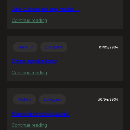
Jak człowiek się nudzi…
:
Continue reading
Jak
człowiek
się
Kino i TV
Z Joggera
01/05/2004
nudzi…
Czas apokalipsy
:
Continue reading
Czas
apokalipsy
Polityka
Z Joggera
30/04/2004
Samonierozwiązanie
:
Continue reading