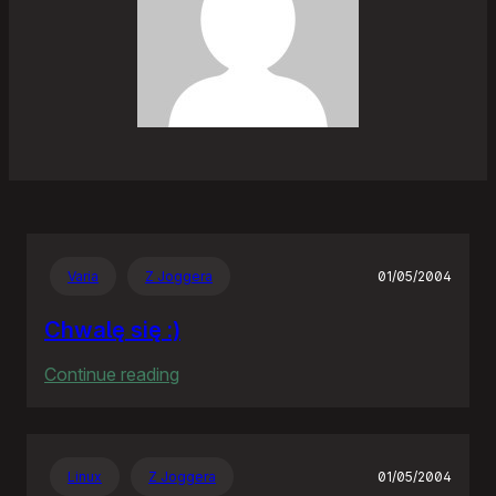
Varia
Z Joggera
01/05/2004
Chwalę się :)
:
Continue reading
Chwalę
się
:)
Linux
Z Joggera
01/05/2004