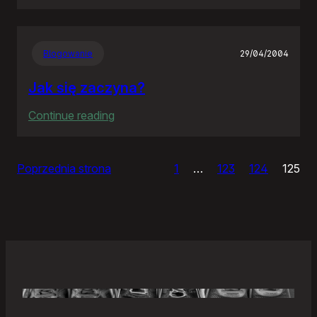
Samonierozwiązanie
Blogowanie
29/04/2004
Jak się zaczyna?
:
Continue reading
Jak
się
Poprzednia strona
1
…
123
124
125
zaczyna?