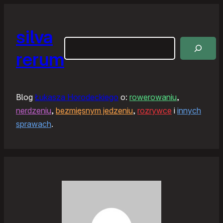
silva
Szukaj
rerum
Blog
Łukasza Horodeckiego
o:
rowerowaniu
,
nerdzeniu
,
bezmięsnym jedzeniu
,
rozrywce
i
innych
sprawach
.