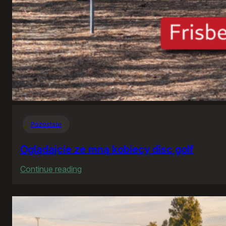
Pozostałe
Oglądajcie ze mną kobiecy disc golf
:
Continue reading
Oglądajcie
ze
mną
kobiecy