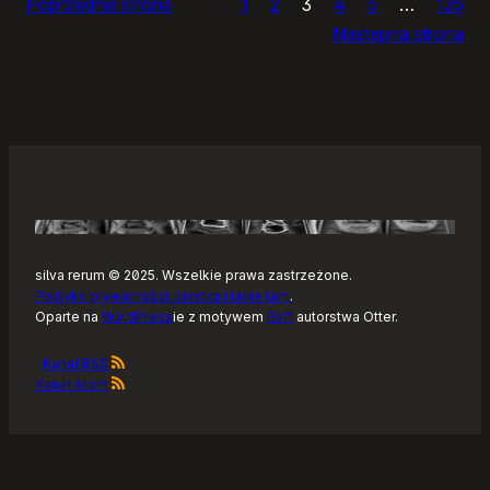
Poprzednia strona
1
2
3
4
5
…
125
i
Następna strona
żółtym
szlaku
Kaszubskiej
Marszruty
silva rerum © 2025. Wszelkie prawa zastrzeżone.
Polityka prywatności, ciastka i takie tam
.
Oparte na
WordPress
ie z motywem
Raft
autorstwa Otter.
Kanał RSS
Kanał Atom