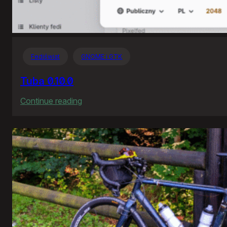
Fediświat
GNOME i GTK
Tuba 0.10.0
:
Continue reading
Tuba
0.10.0