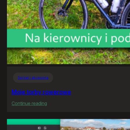
Sprzęt i akcesoria
Moje torby rowerowe
:
Continue reading
Moje
torby
rowerowe