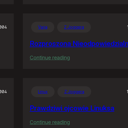
Posły
by
na
studia…
2004
Varia
Z Joggera
Rozproszona Nieodpowiedzial
:
Continue reading
Rozproszona
Nieodpowiedzialność
2004
Linux
Z Joggera
Prawdziwi ojcowie Linuksa
:
Continue reading