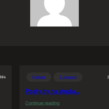
2004
Polityka
Z Joggera
Posły by na studia…
:
Continue reading