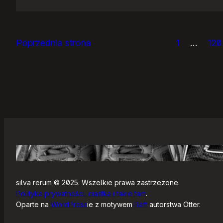
Panie
Otomo…
Poprzednia strona
1
…
120
silva rerum © 2025. Wszelkie prawa zastrzeżone.
Polityka prywatności, ciastka i takie tam
.
Oparte na
WordPress
ie z motywem
Raft
autorstwa Otter.