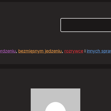
Szukaj
erdzeniu
,
bezmięsnym jedzeniu
,
rozrywce
i
innych spr