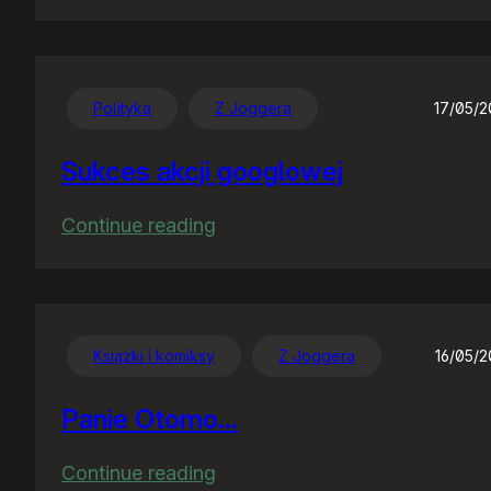
Gugiel
szykuje
nowy
interfejs
Polityka
Z Joggera
17/05/
news
Sukces akcji googlowej
:
Continue reading
Sukces
akcji
googlowej
Książki i komiksy
Z Joggera
16/05/
Panie Otomo…
:
Continue reading