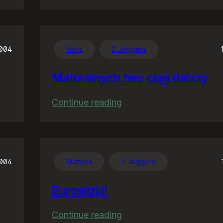
Prawdziwi
ojcowie
Linuksa
2004
Varia
Z Joggera
Maturalnych hec ciąg dalszy
:
Continue reading
Maturalnych
hec
ciąg
dalszy
2004
Muzyka
Z Joggera
Eurowizja!
:
Continue reading