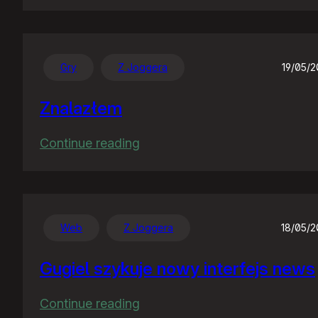
Dzień
bez
telefonu…
Gry
Z Joggera
19/05/
Znalazłem
:
Continue reading
Znalazłem
Web
Z Joggera
18/05/
Gugiel szykuje nowy interfejs news
:
Continue reading