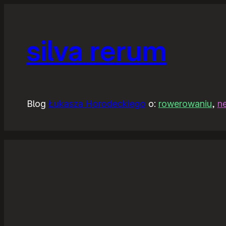
silva rerum
Blog
Łukasza Horodeckiego
o:
rowerowaniu
,
n