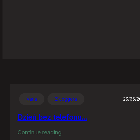
Varia
Z Joggera
23/05/
Dzień bez telefonu…
:
Continue reading