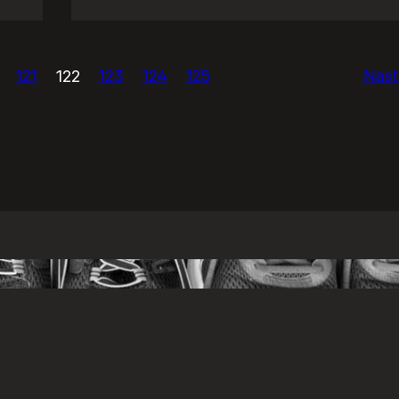
Eurowizja!
121
122
123
124
125
Nast