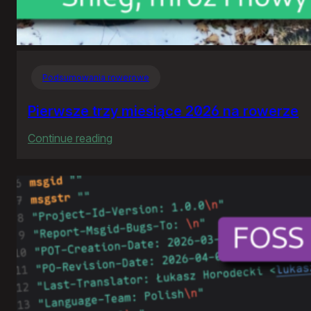
Podsumowania rowerowe
Pierwsze trzy miesiące 2026 na rowerze
:
Continue reading
Pierwsze
trzy
miesiące
2026
na
rowerze