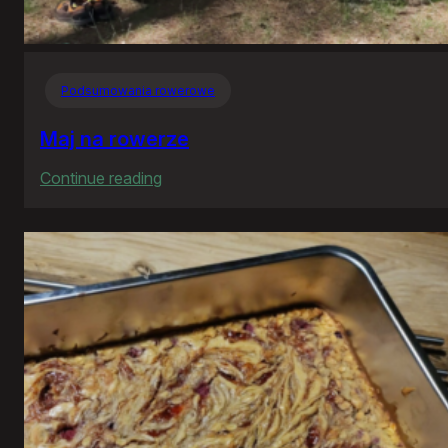
Podsumowania rowerowe
Maj na rowerze
:
Continue reading
Maj
na
rowerze