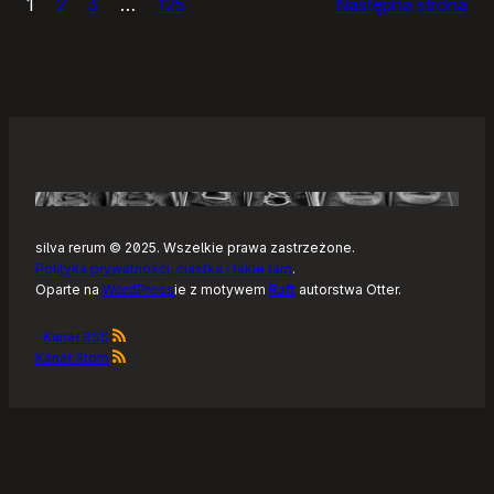
1
2
3
…
125
Następna strona
–
Tonearm,
nowy
klient
Tidala
dla
Linuksa
silva rerum © 2025. Wszelkie prawa zastrzeżone.
Polityka prywatności, ciastka i takie tam
.
Oparte na
WordPress
ie z motywem
Raft
autorstwa Otter.
Kanał RSS
Kanał Atom