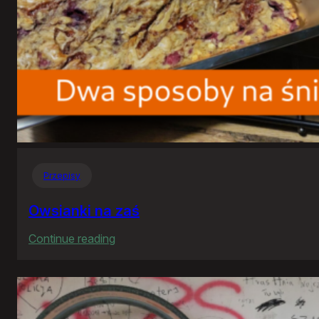
Przepisy
Owsianki na zaś
:
Continue reading
Owsianki
na
zaś