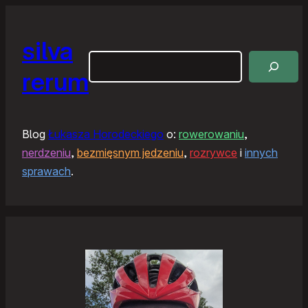
silva
Szukaj
rerum
Blog
Łukasza Horodeckiego
o:
rowerowaniu
,
nerdzeniu
,
bezmięsnym jedzeniu
,
rozrywce
i
innych
sprawach
.